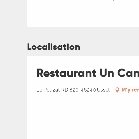
Localisation
Restaurant Un Cana
Le Pouzat RD 820, 46240 Ussel
M'y re
R
ts