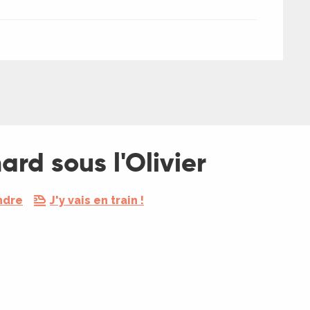
rd sous l'Olivier
ndre
J'y vais en train !