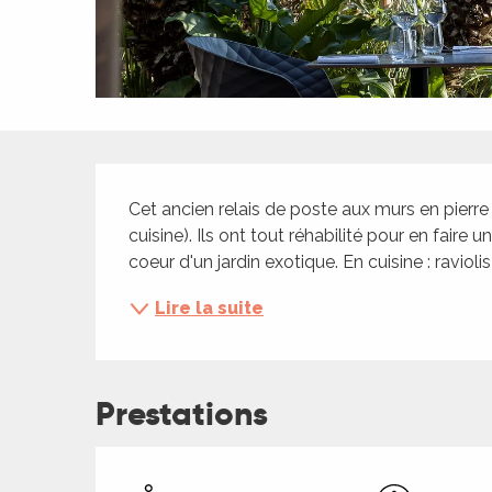
ches,
 et
car
ues
a
Description
ents
Cet ancien relais de poste aux murs en pierre a
es
cuisine). Ils ont tout réhabilité pour en faire
coeur d'un jardin exotique. En cuisine : raviol
ents
es
ités
Lire la suite
ames
piste
Prestations
 faire