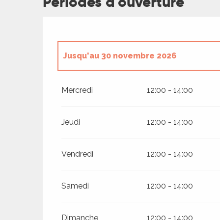
Périodes d'ouverture
es
es
Jusqu'au
30 novembre 2026
Du
1 février 2026
au
31 mars 2026
Mercredi
12:00 - 14:00
Du
1 novembre 2026
au
31 décembre 
Jeudi
12:00 - 14:00
Vendredi
12:00 - 14:00
Samedi
12:00 - 14:00
Dimanche
12:00 - 14:00