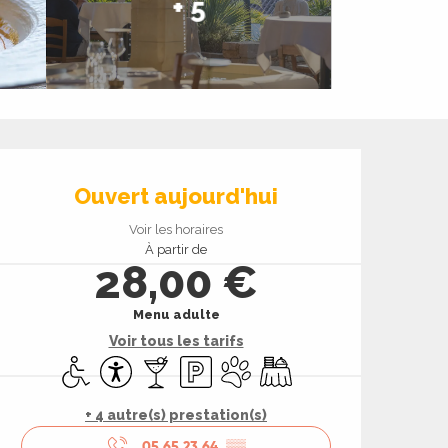
+ 5
Ouverture et coord
Ouvert aujourd'hui
Voir les horaires
À partir de
28,00 €
Menu adulte
Voir tous les tarifs
Accès handicapés
Accessibilité
Bar / Buvette
Parking
Animaux acceptés
Banquet
+ 4 autre(s) prestation(s)
05 65 23 64
▒▒