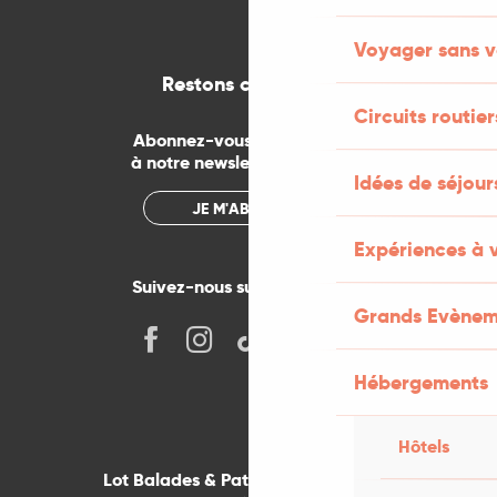
Voyager sans v
Restons connectés
Circuits routier
Abonnez-vous gratuitement
à notre newsletter mensuelle
Idées de séjou
JE M'ABONNE
Expériences à 
Suivez-nous sur les réseaux !
Grands Evènem
Hébergements
Hôtels
Lot Balades & Patrimoines sur votre