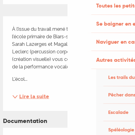
Toutes les peti
Description
Se baigner en e
À l’issue du travail mené toute l’année au sein de 
l’école primaire de Biars-sur-Cère, les artistes 
Naviguer en c
Sarah Lazerges et Magali Jayles (chant), Rémi 
Leclerc (percussion corporelle) et Laetitia Caraud 
Autres activités
(création visuelle) vous convient à la découverte 
de la performance vocale et scénique des élèves
Les trails du
L'écol...
Pêcher dans
Lire la suite
Escalade
Documentation
Spéléologie