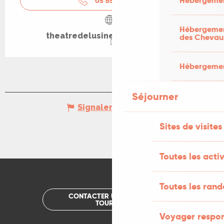
Hébergemen
05 65 38 28
▒▒
Hébergement
theatredelusine-saintcere.com
des Chevau
Hébergement
Séjourner
Signaler une erreur
Sites de visites
Toutes les activ
Toutes les ran
CONTACTER UN OFFICE DE
TOURISME
Voyager respo