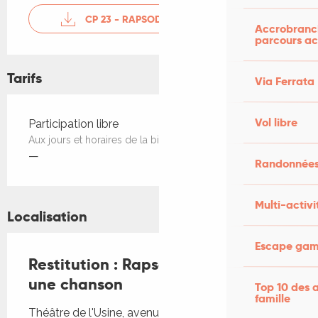
CP 23 - RAPSODIE
Accrobranch
parcours ac
Tarifs
Via Ferrata
Tarifs 2026
Vol libre
Participation libre
Aux jours et horaires de la billetterie
—
Randonnées
Multi-activi
Localisation
Escape game
Restitution : Rapsodie, dessine moi
une chanson
Top 10 des a
famille
Théâtre de l'Usine, avenue du Docteur Roux,