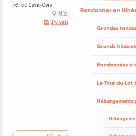
46400 Saint-Céré
Randonner en itiné
M'y rendre
J'y vais en train !
Grandes rando
Grands itinérai
Randonnées à c
Le Tour du Lot 
Hébergements 
Hébergemen