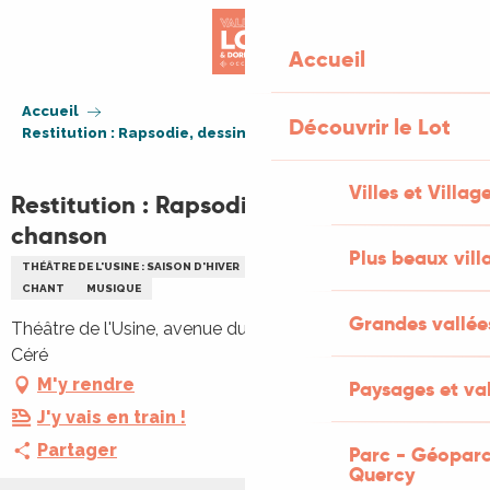
Aller
au
Accueil
contenu
principal
Accueil
Découvrir le Lot
Restitution : Rapsodie, dessine moi une chanson
Villes et Villag
Restitution : Rapsodie, dessine moi une
chanson
Plus beaux vill
THÉÂTRE DE L'USINE : SAISON D'HIVER
CULTURELLE
RENCONTRES
CHANT
MUSIQUE
Grandes vallée
Théâtre de l'Usine, avenue du Docteur Roux, 46400 Saint-
Céré
M'y rendre
Paysages et val
J'y vais en train !
Partager
Parc - Géoparc
Quercy