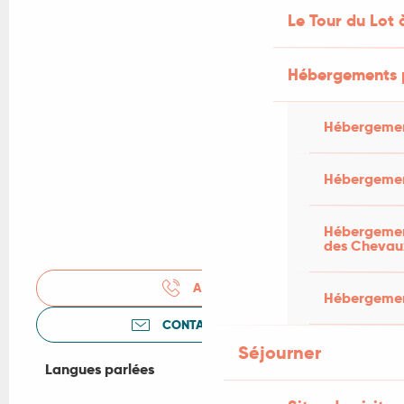
Le Tour du Lot 
Hébergements 
Hébergemen
Hébergemen
Hébergement
des Chevau
APPELER
Hébergement
CONTACTEZ-NOUS
Séjourner
Langues parlées
Langues parlées