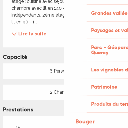
étage : cuisine avec séjour - salon indépendant - 1 
chambre avec lit en 140 - salle d'eau, WC 
Grandes vallée
indépendants. 2ème étage : dégagement avec 1 
lit en 90 - 1...
Paysages et val
Lire la suite
Parc - Géoparc
Quercy
Capacité
Les vignobles d
6 Personne(s)
Patrimoine
2 Chambre(s)
Produits du ter
Prestations
Bouger