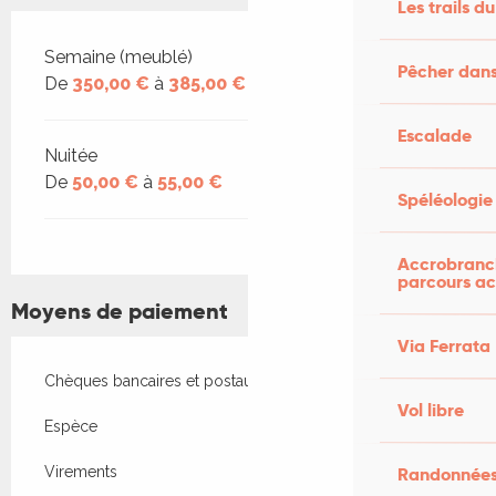
Les trails du
Tarifs 2026
Semaine (meublé)
Pêcher dans
De
350,00 €
à
385,00 €
Escalade
Nuitée
De
50,00 €
à
55,00 €
Spéléologie
Accrobranch
parcours ac
Moyens de paiement
Via Ferrata
Chèques bancaires et postaux
Vol libre
Espèce
Randonnées
Virements