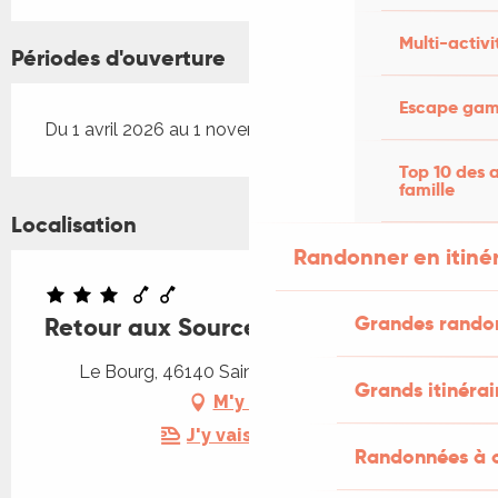
Multi-activi
Périodes d'ouverture
Escape game
Du 1 avril 2026 au 1 novembre 2026
Top 10 des a
famille
Localisation
Randonner en itiné
Grandes rando
Retour aux Sources
Le Bourg, 46140 Saint-Vincent-Rive-d'Olt
Grands itinérai
M'y rendre
J'y vais en train !
Randonnées à c