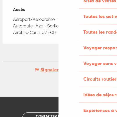
Sites de visites
Accès
Accès
Toutes les activ
Aéroport/Aérodrome : Toulouse à 133km
Autoroute : A20 - Sortie 57 ou 58
Toutes les ran
Arrêt liO Car : LUZECH - Lafourque à 2km
Voyager respo
Voyager sans v
Signaler une erreur
Circuits routier
Idées de séjou
Expériences à 
CONTACTER UN OFFICE DE