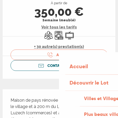
À partir de
350,00 €
Semaine (meublé)
Voir tous les tarifs
Air conditionné
Lave linge
Télévision
+ 30 autre(s) prestation(s)
APPELER
Accueil
CONTACTEZ-NOUS
Découvrir le Lot
Description
Villes et Villag
Maison de pays rénovée sur 2 niveaux située dans 
le village et à 200 m du Lot (pêche). A 2 km de 
Luzech (commerces) et à 18 km de Cahors. 1er 
Plus beaux vill