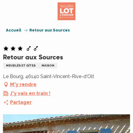
Aller
au
contenu
principal
Accueil
Retour aux Sources
Retour aux Sources
MEUBLÉS ET GÎTES
MAISON
Le Bourg, 46140 Saint-Vincent-Rive-d'Olt
M'y rendre
J'y vais en train !
Partager