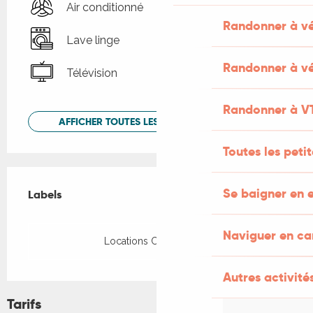
Air conditionné
Randonner à v
Lave linge
Randonner à vé
Télévision
Randonner à V
AFFICHER TOUTES LES PRESTATIONS
Toutes les peti
Offres de prestations
Se baigner en e
Labels
Labels
Naviguer en c
Locations CléVacances
Autres activités
Tarifs