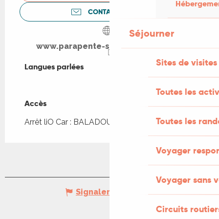
Hébergement
CONTACTEZ-NOUS
Séjourner
www.parapente-sarlat-dordogne.fr
Sites de visites
Langues parlées
Langues parlées
Toutes les activ
Accès
Accès
Toutes les ran
Arrêt liO Car : BALADOU - Bourg à 3km
Voyager respo
Voyager sans v
Signaler une erreur
Circuits routier