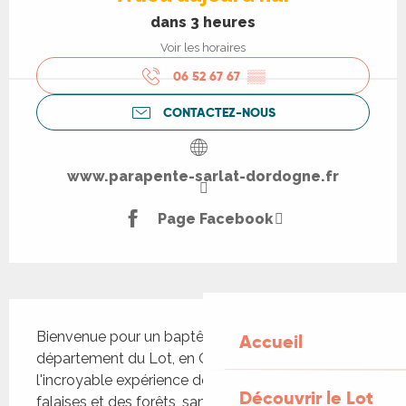
dans 3 heures
Voir les horaires
06 52 67 67
▒▒
CONTACTEZ-NOUS
www.parapente-sarlat-dordogne.fr
Page Facebook
Description
Bienvenue pour un baptême parapente dans le 
Accueil
département du Lot, en Occitanie ! Vivez 
l'incroyable expérience de planer au-dessus des 
Découvrir le Lot
falaises et des forêts, sans aucune crainte car le 