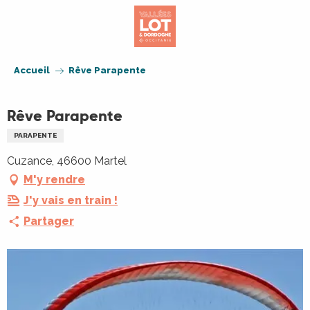
Aller
au
contenu
principal
Accueil
Rêve Parapente
Rêve Parapente
PARAPENTE
Cuzance, 46600 Martel
M'y rendre
J'y vais en train !
Partager