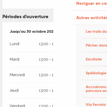
Naviguer en c
Périodes d'ouverture
Autres activités
Les trails du
Du
Jusqu'au
15 avril 2026
30 octobre 2026
au
30 octobre 2026
Lundi
13:00 - 19:00
Pêcher dans
Escalade
Mardi
13:00 - 19:00
Spéléologie
Mercredi
13:00 - 19:00
Accrobranch
parcours ac
Jeudi
13:00 - 19:00
Via Ferrata
Vendredi
13:00 - 19:00