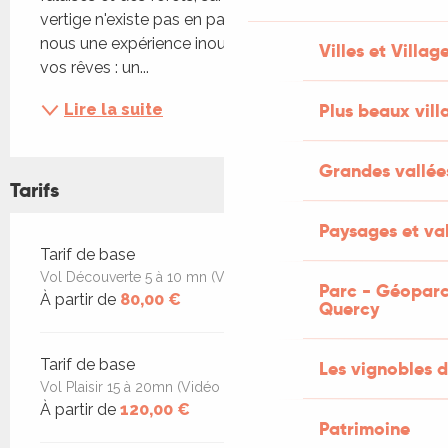
vertige n'existe pas en parapente. Partagez avec 
nous une expérience inoubliable qui alimentera 
Villes et Villag
vos rêves : un...
Plus beaux vill
Lire la suite
Grandes vallée
Tarifs
Paysages et val
Tarifs 2026
Tarif de base
Vol Découverte 5 à 10 mn (Vidéo embarquée +30€)
Parc - Géoparc
À partir de
80,00 €
Quercy
Tarif de base
Les vignobles d
Vol Plaisir 15 à 20mn (Vidéo embarquée + 30€)
À partir de
120,00 €
Patrimoine