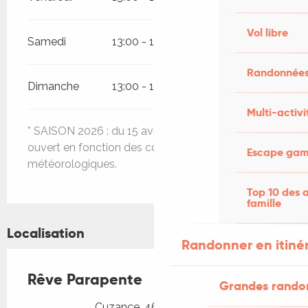
Vol libre
Samedi
13:00 - 19:00
Randonnées
Dimanche
13:00 - 19:00
Multi-activi
* SAISON 2026 : du 15 avril au 30 octobre 2026,
ouvert en fonction des conditions
Escape game
météorologiques.
Top 10 des a
famille
Localisation
Randonner en itiné
Rêve Parapente
Grandes rando
Cuzance, 46600 Martel