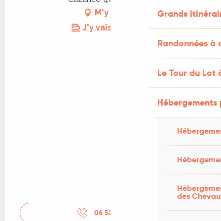
Grands itinérai
M'y rendre
J'y vais en train !
Randonnées à c
Le Tour du Lot 
Hébergements 
Hébergemen
Hébergemen
Hébergement
des Chevau
06 52 67 67
▒▒