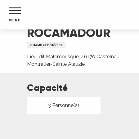
Aller
Accueil
ROCAMADOUR
au
contenu
MENU
principal
ROCAMADOUR
NTS
MENTS
CHAMBRE D'HÔTES
S
URS
Lieu-dit Malemousque, 46170 Castelnau
Montratier-Sainte Alauzie
Capacité
du Lot
dans
s le
3 Personne(s)
e