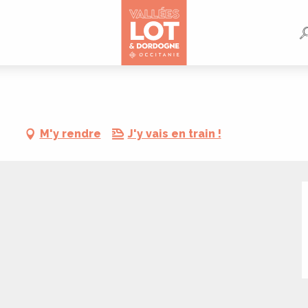
M'y rendre
J'y vais en train !