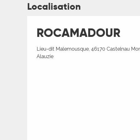
Localisation
ches,
 et
car
ues
ROCAMADOUR
a
Lieu-dit Malemousque, 46170 Castelnau Mont
ents
Alauzie
es
ents
es
ités
ames
ages
piste
 faire
es