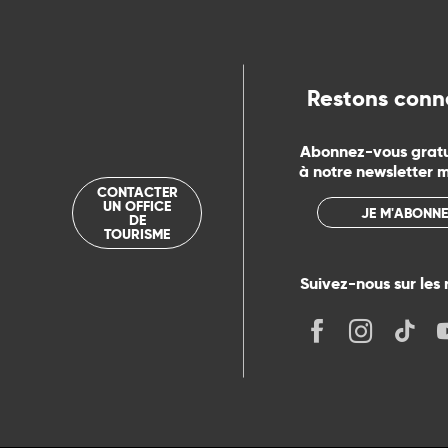
rs
Restons conn
ns
Abonnez-vous grat
à notre newsletter 
ue
CONTACTER
UN OFFICE
JE M'ABONNE
DE
TOURISME
Suivez-nous sur les 
its
r