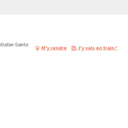
ratier-Sainte
M'y rendre
J'y vais en train !