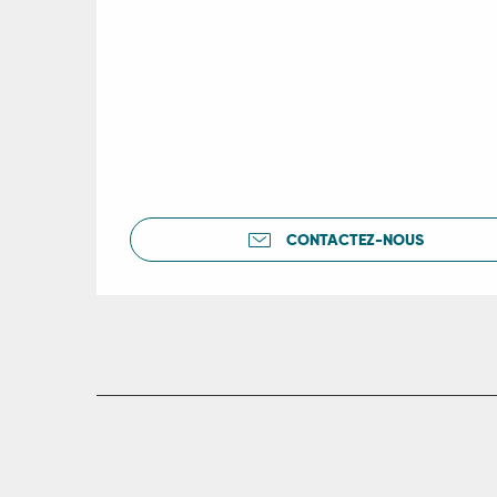
CONTACTEZ-NOUS
R
ts
rs
ns