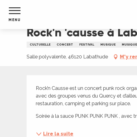
Aller
Accueil
Rock'n 'causse à Labathude
au
contenu
MENU
principal
Rock'n 'causse à La
NTS
MENTS
CULTURELLE
CONCERT
FESTIVAL
MUSIQUE
MUSIQUE 
S
URS
Salle polyvalente, 46120 Labathude
M'y re
Description
du Lot
Rock’n Causse est un concert punk rock organi
dans
avec des groupes venus du Quercy et d’ailleu
s le
restauration, camping et parking sur place.
Soirée à la sauce PUNK PUNK PUNK , avec tro
e
Lire la suite