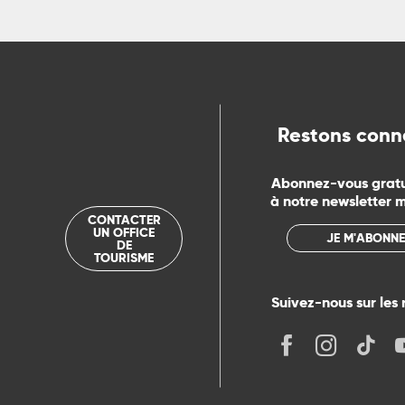
ue
Restons conn
Abonnez-vous grat
à notre newsletter 
CONTACTER
UN OFFICE
JE M'ABONNE
DE
TOURISME
Suivez-nous sur les 
its