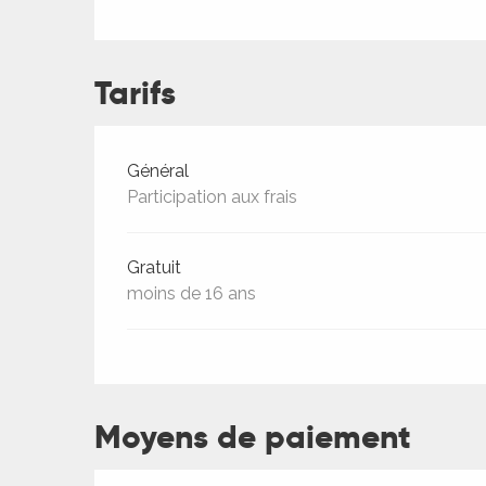
ches,
 et
car
Tarifs
ues
a
Tarifs 2026
Général
ents
Participation aux frais
es
ents
Gratuit
es
moins de 16 ans
ités
ames
piste
Moyens de paiement
 faire