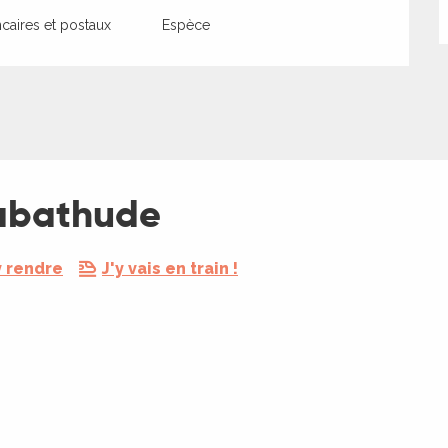
aires et postaux
Espèce
Labathude
y rendre
J'y vais en train !