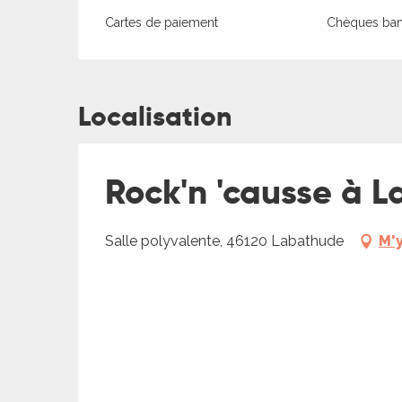
Cartes de paiement
Chèques banc
Localisation
ages
Rock'n 'causse à 
es
es
Salle polyvalente, 46120 Labathude
M'