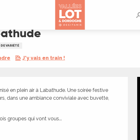
bathude
DE VARIÉTÉ
ndre
J'y vais en train !
sé en plein air à Labathude. Une soirée festive 
rs, dans une ambiance conviviale avec buvette, 
is groupes qui vont vous...