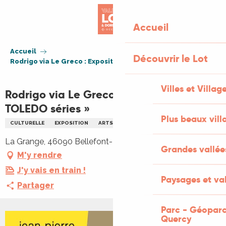
Aller
au
Accueil
contenu
principal
Accueil
Découvrir le Lot
Rodrigo via Le Greco : Exposition « TOLEDO séries »
Villes et Villag
Rodrigo via Le Greco : Exposition «
TOLEDO séries »
Plus beaux vill
CULTURELLE
EXPOSITION
ARTS
La Grange, 46090 Bellefont-La Rauze
Grandes vallée
M'y rendre
J'y vais en train !
Paysages et val
Partager
Parc - Géoparc
Quercy