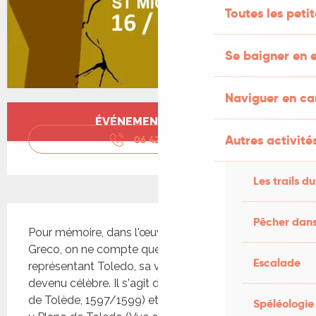
Toutes les peti
Se baigner en e
Naviguer en c
Ouverture et coordonnées
ÉVÉNEMENT TERMINÉ
Autres activités
06 42 69 96
▒▒
Les trails du
Description
Pêcher dans
Pour mémoire, dans l'œuvre peint attribué à El 
Greco, on ne compte que deux tableaux 
Escalade
représentant Toledo, sa ville d'adoption où il est 
devenu célèbre. Il s'agit de la Vista de Toledo (Vue 
de Tolède, 1597/1599) et de l'emblématique Vista 
Spéléologie