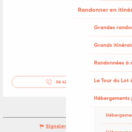
Randonner en itiné
Grandes rando
Grands itinérai
Randonnées à c
Le Tour du Lot 
06 42 69 96
▒▒
Hébergements 
Hébergemen
Signaler une erreur