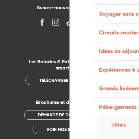
Suivez-nous sur les réseaux !
Voyager sans v
Circuits routier
Idées de séjou
Lot Balades & Patrimoines sur votre
smartphone
Expériences à 
TÉLÉCHARGER L'APPLICATION
Grands Evènem
Brochures et documentations
Hébergements
DEMANDE DE DOCUMENTATION
Hôtels
VOIR NOS BROCHURES