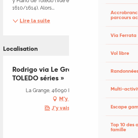
y Plano de Toledo (Vue et Plan de Tolède, 
1610/1614). Alors...
Accrobranch
parcours ac
Lire la suite
Via Ferrata
Localisation
Vol libre
Rodrigo via Le Greco : Exposition «
Randonnées
TOLEDO séries »
Multi-activi
La Grange, 46090 Bellefont-La Rauze
M'y rendre
Escape game
J'y vais en train !
Top 10 des a
famille