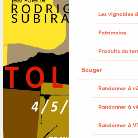
+1 PHOTO
Les vignobles d
Patrimoine
Produits du ter
Bouger
Randonner à v
Randonner à vé
Randonner à V