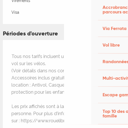
Virements
Accrobranch
parcours ac
Visa
Via Ferrata
Périodes d'ouverture
Vol libre
Tous nos tarifs incluent une assurance casse et
Randonnées
vol sur les vélos.
(Voir détails dans nos conditions générales)
Multi-activi
Accessoires inclus gratuitement dans toute
location : Antivol, Casque, Pompe, Gilet et kit
protection pour les enfants
Escape game
Les prix affichés sont à la journée pour une seule
Top 10 des a
personne. Pour plus d'informations, rendez vous
famille
sur : https://www.rouelibre.love/tarifs