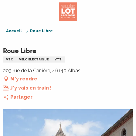
Aller
au
contenu
principal
Accueil
Roue Libre
Roue Libre
VTC
VÉLO ÉLECTRIQUE
VTT
203 rue de la Carrière, 46140 Albas
M'y rendre
J'y vais en train !
Partager