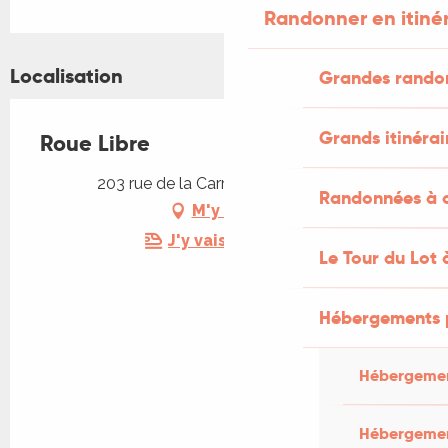
Randonner en itiné
Localisation
Grandes rando
Grands itinérai
Roue Libre
203 rue de la Carrière, 46140 Albas
Randonnées à c
M'y rendre
J'y vais en train !
Le Tour du Lot 
Hébergements 
Hébergemen
Hébergemen