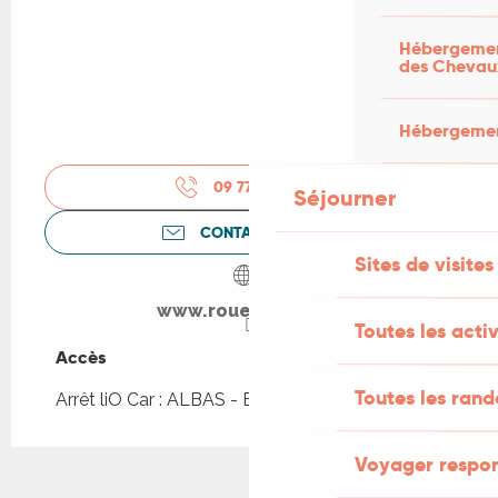
Hébergement
des Chevau
Hébergement
09 77 91 34
▒▒
Séjourner
CONTACTEZ-NOUS
Sites de visites
www.rouelibre.love
Toutes les activ
Accès
Accès
Toutes les ran
Arrêt liO Car : ALBAS - Bourg à 141m
Voyager respo