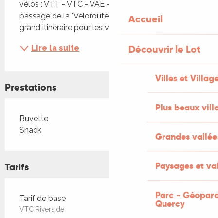
vélos : VTT - VTC - VAE - Enfants Situé sur le 
passage de la "Véloroute la Vallée du Lot à vélo", 
Accueil
grand itinéraire pour les voyageurs, vous pouvez...
Découvrir le Lot
Lire la suite
Villes et Villag
Prestations
Plus beaux vill
Buvette
Snack
Grandes vallée
Paysages et val
Tarifs
Parc - Géoparc
Tarifs 2026
Tarif de base
Quercy
VTC Riverside