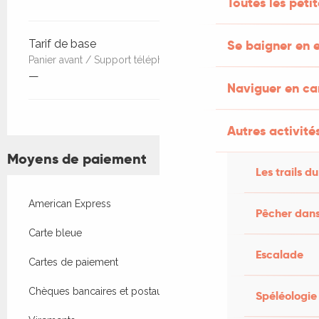
Toutes les peti
Se baigner en e
Tarif de base
Panier avant / Support téléphone
—
Naviguer en c
Autres activités
Moyens de paiement
Les trails du
American Express
Pêcher dans
Carte bleue
Escalade
Cartes de paiement
Chèques bancaires et postaux
Spéléologie