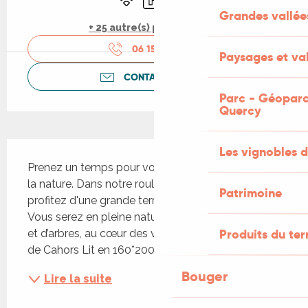
Grandes vallée
+ 25 autre(s) prestation(s)
06 15 41 38
▒▒
Paysages et val
CONTACTEZ-NOUS
Parc - Géoparc
Quercy
Description
Les vignobles d
Prenez un temps pour vous en reconnexion avec 
la nature. Dans notre roulotte moderne, chauffée, 
Patrimoine
profitez d'une grande terrasse avec spa privatif. 
Vous serez en pleine nature, entourés de prairies 
Produits du ter
et d’arbres, au cœur des vignobles de l’appellation 
de Cahors Lit en 160*200, vous trouverez à...
Bouger
Lire la suite