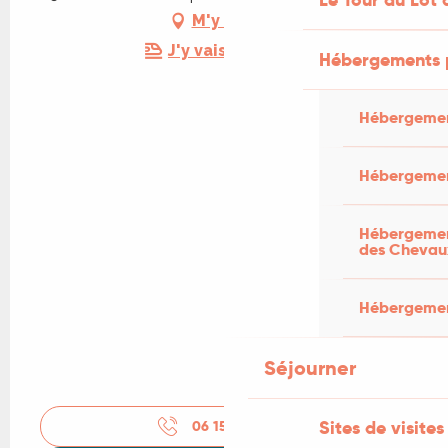
M'y rendre
J'y vais en train !
Hébergements 
Hébergemen
Hébergemen
Hébergement
des Chevau
Hébergement
Séjourner
Sites de visites
06 15 41 38
▒▒