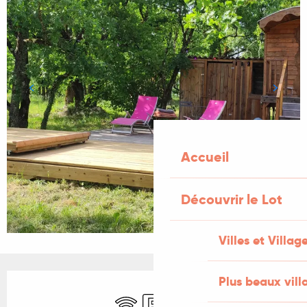
Accueil
Découvrir le Lot
Villes et Villag
Ouverture et coordonnées
Plus beaux vill
WiFi
Parking
Draps et linge