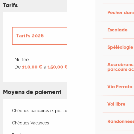
Tarifs
Pêcher dans
Escalade
Tarifs 2026
Spéléologie
Tarifs 2027
Nuitée
Accrobranch
De
110,00 €
à
150,00 €
parcours ac
Via Ferrata
Moyens de paiement
Vol libre
Chèques bancaires et postaux
Randonnées
Chèques Vacances