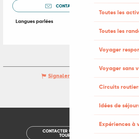
CONTACTEZ-NOUS
Toutes les activ
Langues parlées
Langues parlées
Toutes les ran
Voyager respo
Voyager sans v
Signaler une erreur
Circuits routier
Idées de séjou
Expériences à 
CONTACTER UN OFFICE DE
TOURISME