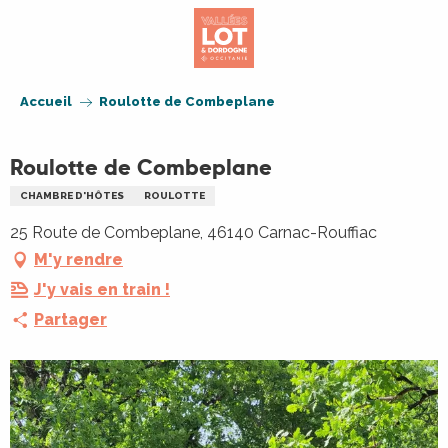
Aller
au
contenu
principal
Accueil
Roulotte de Combeplane
Roulotte de Combeplane
CHAMBRE D'HÔTES
ROULOTTE
25 Route de Combeplane, 46140 Carnac-Rouffiac
M'y rendre
J'y vais en train !
Partager