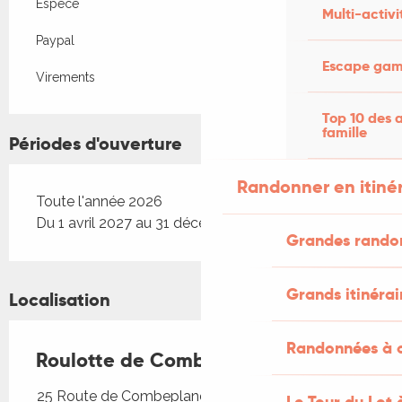
Espèce
Multi-activi
Paypal
Escape game
Virements
Top 10 des a
famille
Périodes d'ouverture
Randonner en itiné
Toute l'année 2026
Du 1 avril 2027 au 31 décembre 2027
Grandes rando
Grands itinérai
Localisation
Randonnées à c
Roulotte de Combeplane
25 Route de Combeplane, 46140 Carnac-Rouffiac
Le Tour du Lot 