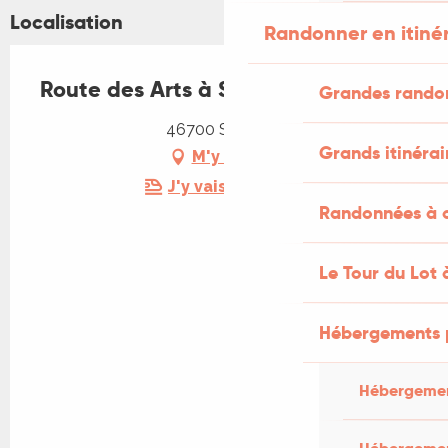
Localisation
Randonner en itiné
Route des Arts à Sérignac
Grandes rando
46700 Sérignac
Grands itinérai
M'y rendre
J'y vais en train !
Randonnées à c
Le Tour du Lot 
Hébergements 
Hébergemen