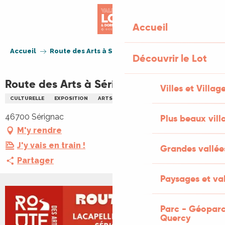
Aller
au
Accueil
contenu
principal
Accueil
Route des Arts à Sérignac
Découvrir le Lot
Route des Arts à Sérignac
Villes et Villag
CULTURELLE
EXPOSITION
ARTS
MUSIQUE
46700 Sérignac
Plus beaux vill
M'y rendre
J'y vais en train !
Grandes vallée
Partager
Paysages et val
+1 PHOTO
Parc - Géoparc
Quercy