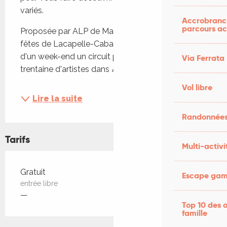
variés.
Accrobranch
parcours ac
Proposée par ALP de Mauroux et le comité des 
fêtes de Lacapelle-Cabanac Village, le temps 
d'un week-end un circuit pour découvrir plus d'une 
Via Ferrata
trentaine d'artistes dans 4 villages différents :...
Vol libre
Lire la suite
Randonnées
Tarifs
Multi-activi
Tarifs 2026
Gratuit
Escape game
entrée libre
—
Top 10 des a
famille