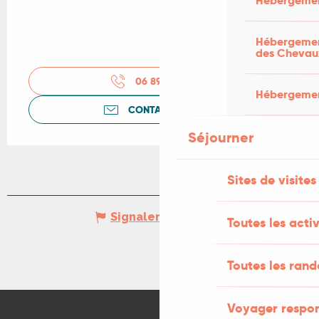
Hébergemen
Hébergement
des Chevau
06 89 49 84
▒▒
Hébergement
CONTACTEZ-NOUS
Séjourner
Sites de visites
Signaler une erreur
Toutes les activ
Toutes les ran
Voyager respo