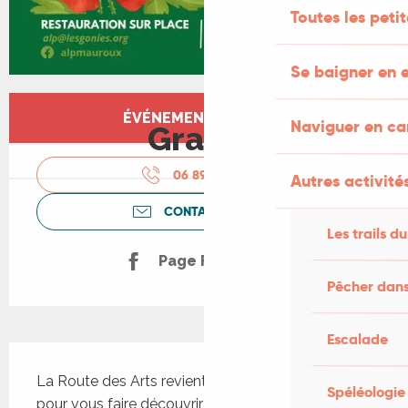
Toutes les peti
Se baigner en e
Ouverture et coordonnées
ÉVÉNEMENT TERMINÉ
Naviguer en c
Gratuit
06 89 49 84
▒▒
Autres activités
CONTACTEZ-NOUS
Les trails du
Page Facebook
Pêcher dans
Escalade
Description
La Route des Arts revient cette année encore 
Spéléologie
pour vous faire découvrir des artistes divers et 