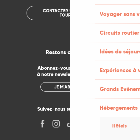
CONTACTER UN OFFICE DE
Voyager sans v
TOURISME
Circuits routier
Idées de séjou
Restons connectés
Abonnez-vous gratuitement
Expériences à 
à notre newsletter mensuelle
JE M'ABONNE
Grands Evènem
Hébergements
Suivez-nous sur les réseaux !
Hôtels