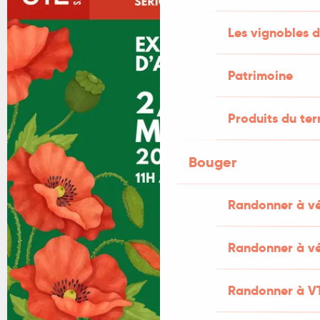
Les vignobles d
Patrimoine
Produits du ter
Bouger
Randonner à v
Randonner à vé
Randonner à V