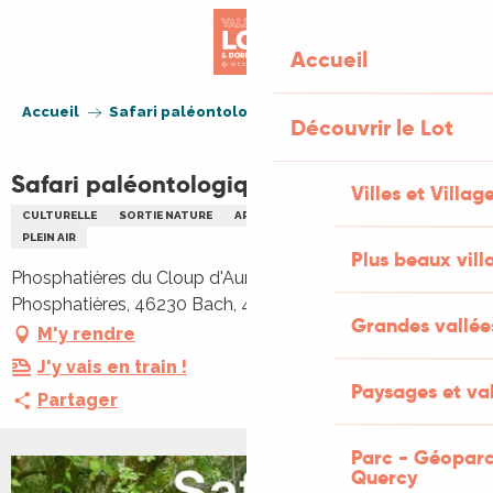
Aller
au
Accueil
contenu
principal
Accueil
Safari paléontologique
Découvrir le Lot
Safari paléontologique
Villes et Villag
CULTURELLE
SORTIE NATURE
ARCHÉOLOGIE
ENFANTS
FAMILLE
PLEIN AIR
Plus beaux vill
Phosphatières du Cloup d'Aural, 1546 Route des
Phosphatières, 46230 Bach, 46230 Bach
Grandes vallée
M'y rendre
J'y vais en train !
Paysages et val
Partager
Parc - Géoparc
Quercy