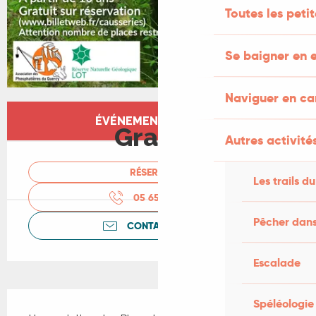
Toutes les peti
Se baigner en e
Naviguer en c
Ouverture et coordonnées
ÉVÉNEMENT TERMINÉ
Gratuit
Autres activités
RÉSERVER
Les trails du
05 65 20 06
▒▒
Pêcher dans
CONTACTEZ-NOUS
Escalade
Description
Spéléologie