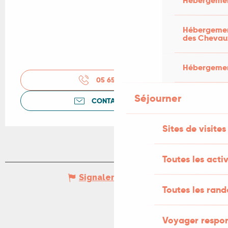
Hébergemen
Hébergement
des Chevau
Hébergement
05 65 20 06
▒▒
Séjourner
CONTACTEZ-NOUS
Sites de visites
Toutes les activ
Signaler une erreur
Toutes les ran
Voyager respo