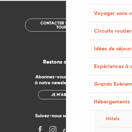
Voyager sans v
CONTACTER UN OFFICE DE
TOURISME
Circuits routier
Idées de séjou
Restons connectés
Expériences à 
Abonnez-vous gratuitement
à notre newsletter mensuelle
Grands Evènem
JE M'ABONNE
Hébergements
Suivez-nous sur les réseaux !
Hôtels