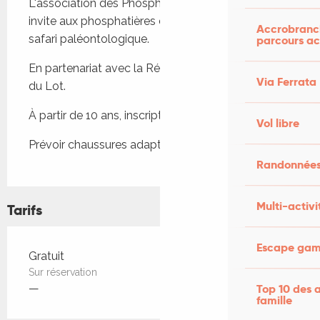
L'association des Phosphatières du Quercy vous 
invite aux phosphatières du Cloup d'Aural pour un 
Accrobranch
safari paléontologique.
parcours ac
En partenariat avec la Réserve naturelle nationale 
Via Ferrata
du Lot.
À partir de 10 ans, inscription obligatoire.
Vol libre
Prévoir chaussures adaptées et vieux vêtements.
Randonnées
Multi-activi
Tarifs
Escape game
Tarifs 2026
Gratuit
Sur réservation
Top 10 des a
—
famille