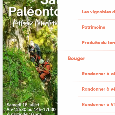
Les vignobles d
Patrimoine
Produits du ter
Bouger
Randonner à v
Randonner à vé
Randonner à V