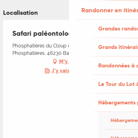
Randonner en itiné
Localisation
Grandes rando
Safari paléontologique
Phosphatières du Cloup d'Aural, 1546 Route des
Grands itinérai
Phosphatières, 46230 Bach, 46230 Bach
M'y rendre
Randonnées à c
J'y vais en train !
Le Tour du Lot 
Hébergements 
Hébergemen