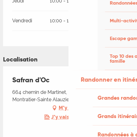
Jeudi
10:00 - 12:00
15:00 - 18:00
Randonnées
Multi-activi
Vendredi
10:00 - 12:00
15:00 - 18:00
Escape game
Top 10 des a
Localisation
famille
Randonner en itiné
Safran d'Oc
664 chemin de Martinet, 46170 Castelnau
Grandes rando
Montratier-Sainte Alauzie
M'y rendre
Grands itinérai
J'y vais en train !
Randonnées à c