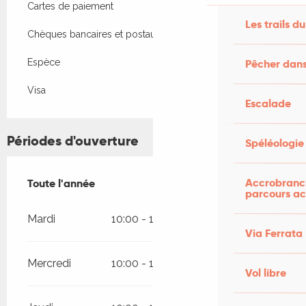
Cartes de paiement
Les trails du
Chèques bancaires et postaux
Pêcher dans
Espèce
Visa
Escalade
Périodes d'ouverture
Spéléologie
Accrobranch
Toute l'année
Toute l'année
parcours ac
Mardi
10:00 - 12:00
15:00 - 18:00
Via Ferrata
Mercredi
10:00 - 12:00
15:00 - 18:00
Vol libre