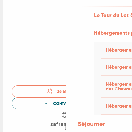
Le Tour du Lot 
Hébergements 
Hébergemen
Hébergemen
Hébergement
des Chevau
06 61 71 06
▒▒
CONTACTEZ-NOUS
Hébergement
Séjourner
safrandoc.fr