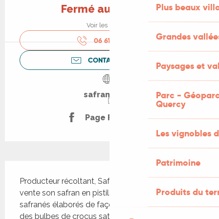
Plus beaux vill
Fermé aujourd'hui
Voir les horaires
Grandes vallée
06 61 71 06
▒▒
CONTACTEZ-NOUS
Paysages et val
Parc - Géoparc
safrandoc.fr
Quercy
Page Facebook
Les vignobles d
Patrimoine
Description
Producteur récoltant, Safran d'Oc propose à la 
Produits du ter
vente son safran en pistils millésimé, des produits 
safranés élaborés de façon artisanale ainsi que 
des bulbes de crocus sativus. Vous pouvez 