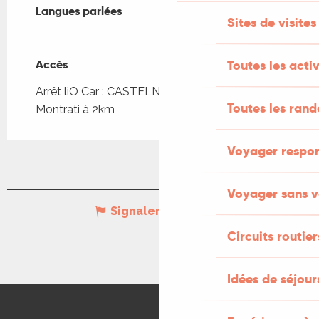
Langues parlées
Langues parlées
Sites de visites
Accès
Accès
Toutes les activ
Arrêt liO Car : CASTELNAU-MO - Castelnau-
Toutes les ran
Montrati à 2km
Voyager respo
Voyager sans v
Signaler une erreur
Circuits routier
Idées de séjou