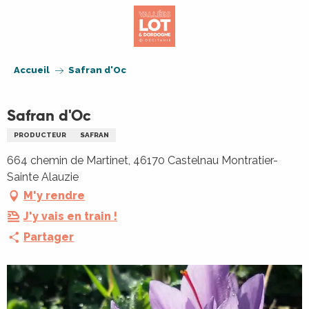
Aller
au
contenu
principal
Accueil
Safran d'Oc
Safran d'Oc
PRODUCTEUR
SAFRAN
664 chemin de Martinet, 46170 Castelnau Montratier-
Sainte Alauzie
M'y rendre
J'y vais en train !
Partager