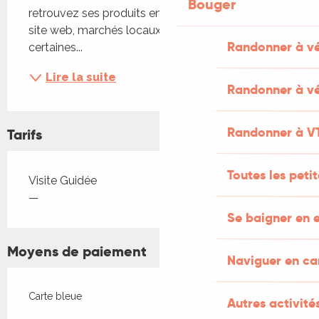
Bouger
retrouvez ses produits en vente en ligne sur son 
site web, marchés locaux de Mai à Septembre et 
Randonner à v
certaines...
Lire la suite
Randonner à vé
Randonner à V
Tarifs
Toutes les peti
Tarifs 2026
Visite Guidée
—
Se baigner en e
Moyens de paiement
Naviguer en c
Carte bleue
Autres activités