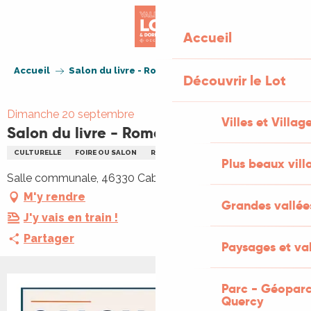
Aller
au
Accueil
contenu
principal
Accueil
Salon du livre - Roman policier
Découvrir le Lot
Dimanche 20 septembre
Villes et Villag
Salon du livre - Roman policier
CULTURELLE
FOIRE OU SALON
RENCONTRES
LITTÉRATURE
Plus beaux vill
Salle communale, 46330 Cabrerets
M'y rendre
Grandes vallée
J'y vais en train !
Partager
Paysages et val
Parc - Géoparc
Quercy