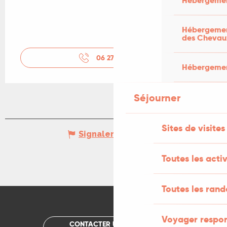
Hébergemen
Hébergement
des Chevau
06 27 30 63
▒▒
Hébergement
Séjourner
Sites de visites
Signaler une erreur
Toutes les activ
Toutes les ran
Voyager respo
CONTACTER UN OFFICE DE