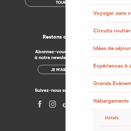
TOURISME
Voyager sans v
Circuits routier
Restons connectés
Idées de séjou
Abonnez-vous gratuitement
à notre newsletter mensuelle
Expériences à 
JE M'ABONNE
Grands Evènem
Suivez-nous sur les réseaux !
Hébergements
Hôtels