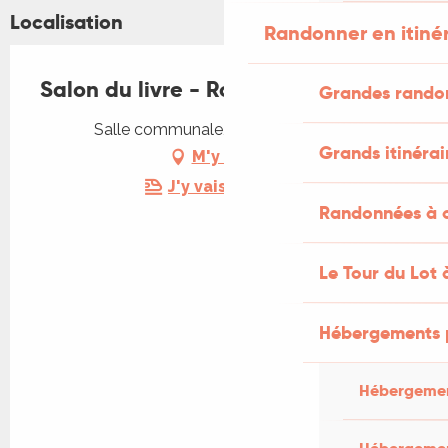
Localisation
Randonner en itiné
Salon du livre - Roman policier
Grandes rando
Salle communale, 46330 Cabrerets
Grands itinérai
M'y rendre
J'y vais en train !
Randonnées à c
Le Tour du Lot 
Hébergements 
Hébergemen