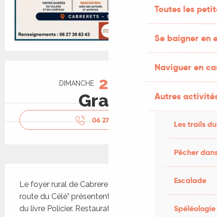
Toutes les peti
Se baigner en e
Ouverture et coordonnées
Naviguer en c
20
DIMANCHE
SEPTEMBRE
Gratuit
Autres activités
06 27 30 63
▒▒
Les trails du
Pêcher dans
Description
Escalade
Le foyer rural de Cabrerets et l'association "La 
route du Célé" présentent la 3e édition du salon 
Spéléologie
du livre Policier. Restauration et buvette sur place.