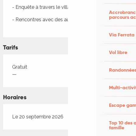
- Enquête à travers le village 
Accrobranch
parcours ac
- Rencontres avec des auteurs et autrices
Via Ferrata
Tarifs
Vol libre
Tarifs 2026
Gratuit
Randonnées
—
Multi-activi
Horaires
Escape game
Le 20 septembre 2026
Top 10 des a
famille