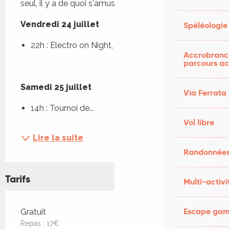
seul, il y a de quoi s'amuser pour tout le monde !
Vendredi 24 juillet
Spéléologie
22h : Electro on Night, DJ Alex & DJ Hayce
Accrobranch
parcours ac
Samedi 25 juillet
Via Ferrata
14h : Tournoi de...
Vol libre
Lire la suite
Randonnées
Tarifs
Multi-activi
Tarifs 2026
Escape game
Gratuit
Repas : 17€