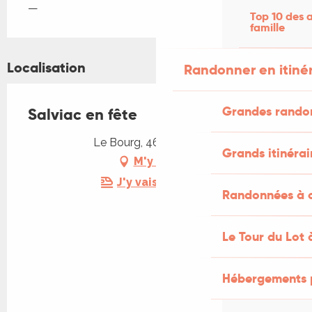
—
Top 10 des a
famille
Localisation
Randonner en itiné
Grandes rando
Salviac en fête
Le Bourg, 46340 Salviac
Grands itinérai
M'y rendre
J'y vais en train !
Randonnées à c
Le Tour du Lot 
Hébergements 