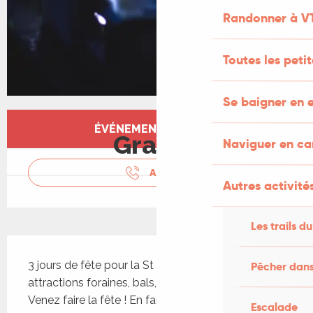
Randonner à V
Toutes les peti
Se baigner en e
Ouverture et coordonnées
ÉVÉNEMENT TERMINÉ
Gratuit
Naviguer en c
APPELER
Autres activités
Les trails du
Description
3 jours de fête pour la St Jacques à Salviac : 
Pêcher dans
attractions foraines, bals, repas, animations, ... 
Venez faire la fête ! En famille, entre amis ou tout 
Escalade