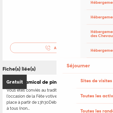
Hébergemen
Hébergemen
Hébergement
des Chevau
APPELER
Hébergement
Séjourner
Fiche(s) liée(s)
Sites de visites
Tournoi amical de ping-pong
Gratuit
Vous êtes conviés au traditionnel tournoi de l'été à
Toutes les activ
l'occasion de la Fête votive à Salviac Inscriptions sur
place à partir de 13h30Début du tournoi 14h - ouvert
à tous (non...
Toutes les ran