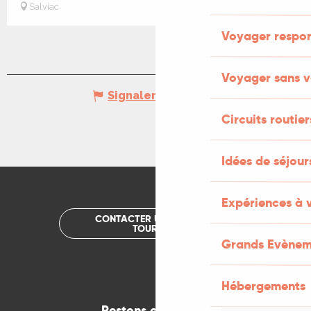
Salviac
Voyager respo
Voyager sans v
Signaler une erreur
Circuits routier
Idées de séjou
Expériences à 
CONTACTER UN OFFICE DE
TOURISME
Grands Evènem
Hébergements
Restons connectés