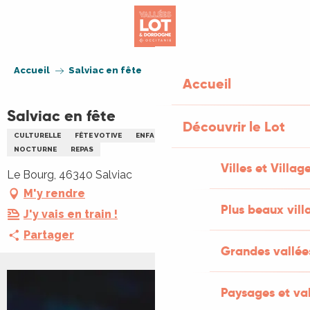
Aller
au
contenu
principal
Accueil
Salviac en fête
Accueil
Salviac en fête
Découvrir le Lot
CULTURELLE
FÊTE VOTIVE
ENFANTS
FAMILLE
MUSIQUE
NOCTURNE
REPAS
Villes et Villag
Le Bourg, 46340 Salviac
M'y rendre
Plus beaux vill
J'y vais en train !
Partager
Grandes vallée
Paysages et val
+1 PHOTO