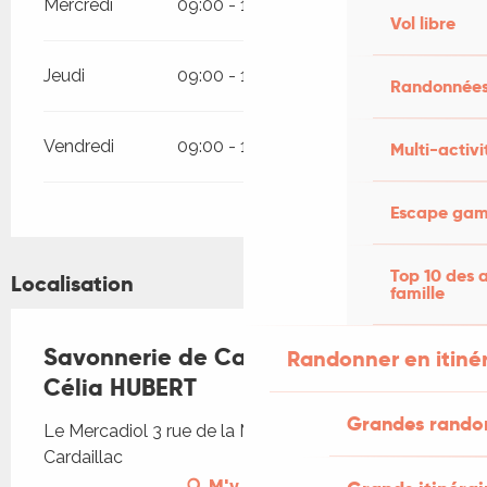
Mercredi
09:00 - 12:00
13:00 - 17:00
Vol libre
Jeudi
09:00 - 12:00
13:00 - 17:00
Randonnées
Vendredi
09:00 - 12:00
13:00 - 17:00
Multi-activi
Escape game
Top 10 des a
Localisation
famille
Savonnerie de Cardaillac - Mme
Randonner en itiné
Célia HUBERT
Grandes rando
Le Mercadiol 3 rue de la Moulière, 46100
Cardaillac
M'y rendre