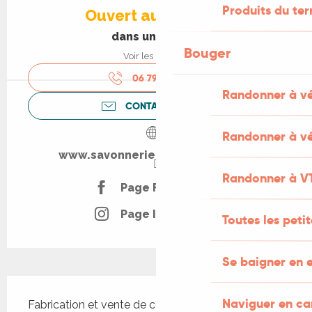
Produits du ter
Ouvert aujourd'hui
dans une heure
Bouger
Voir les horaires
06 79 60 62
▒▒
Randonner à v
CONTACTEZ-NOUS
Randonner à vé
www.savonnerie-de-cardaillac.fr
Randonner à V
Page Facebook
Page Instagram
Toutes les peti
Se baigner en e
Description
Naviguer en c
Fabrication et vente de cosmétiques naturels : 