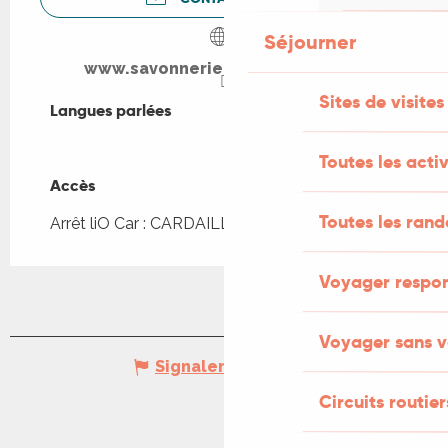
Séjourner
www.savonnerie-de-cardaillac.fr
Sites de visites
Langues parlées
Langues parlées
Toutes les activ
Accès
Accès
Toutes les ran
Arrêt liO Car : CARDAILLAC - Bourg à 289m
Voyager respo
Voyager sans v
Signaler une erreur
Circuits routier