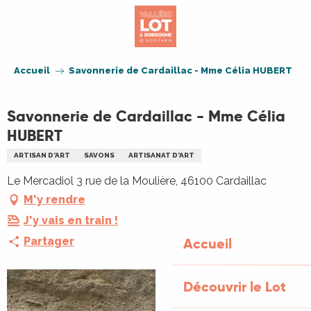
Aller
au
contenu
principal
Accueil
Savonnerie de Cardaillac - Mme Célia HUBERT
Savonnerie de Cardaillac - Mme Célia
HUBERT
ARTISAN D'ART
SAVONS
ARTISANAT D'ART
Le Mercadiol 3 rue de la Moulière, 46100 Cardaillac
M'y rendre
J'y vais en train !
Partager
Accueil
Découvrir le Lot