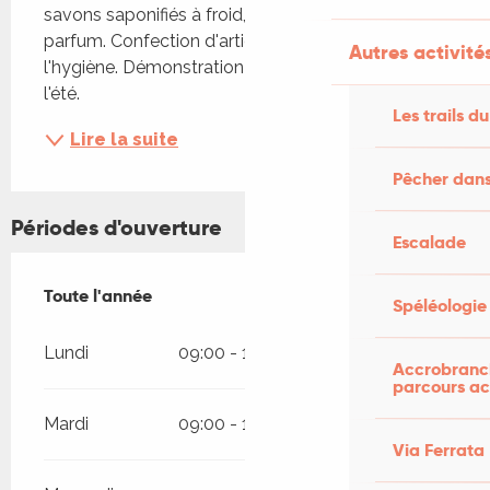
savons saponifiés à froid, baumes et eau de 
parfum. Confection d'article en tissu autour de 
Autres activités
l'hygiène. Démonstration de fabrication de savon 
l'été.
Les trails du
Lire la suite
Pêcher dans
Périodes d'ouverture
Escalade
Toute l'année
Toute l'année
Spéléologie
Lundi
09:00 - 12:00
13:00 - 17:00
Accrobranch
parcours ac
Mardi
09:00 - 12:00
13:00 - 17:00
Via Ferrata