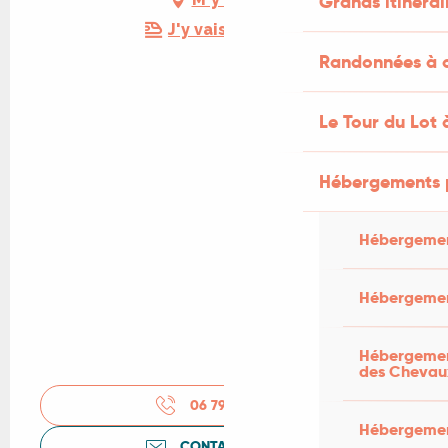
Grands itinérai
J'y vais en train !
Randonnées à c
Le Tour du Lot 
Hébergements 
Hébergemen
Hébergemen
Hébergement
des Chevau
06 79 60 62
▒▒
Hébergement
CONTACTEZ-NOUS