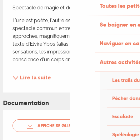
Toutes les peti
Spectacle de magie et de poésie
L'une est poète, l'autre est magicien. Leur 
Se baigner en e
spectacle commun entremêle ces deux 
approches, magnifiquement complémentaires. Le 
Naviguer en c
texte d'Elvire Ybos (alias Sylvie Robe) explore les 
sensations, les impressions, les états de 
conscience d'un corps en mouvement. Les...
Autres activités
Lire la suite
Les trails du
Pêcher dans
Documentation
Escalade
AFFICHE SE GLISSER DANS LE RÉEL
Spéléologie