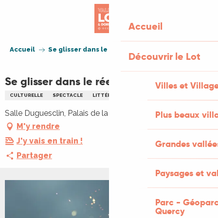
Aller
au
Accueil
contenu
principal
Accueil
Se glisser dans le réel
Découvrir le Lot
Se glisser dans le réel
Villes et Villag
CULTURELLE
SPECTACLE
LITTÉRATURE
MAGIE
Salle Duguesclin, Palais de la Raymondie, 46600 Martel
Plus beaux vill
M'y rendre
J'y vais en train !
Grandes vallée
Partager
Paysages et val
Parc - Géoparc
Quercy