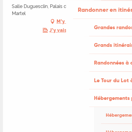
Salle Duguesclin, Palais de la Raymondie, 46600
Randonner en itiné
Martel
M'y rendre
Grandes rando
J'y vais en train !
Grands itinérai
Randonnées à c
Le Tour du Lot 
Hébergements 
Hébergemen