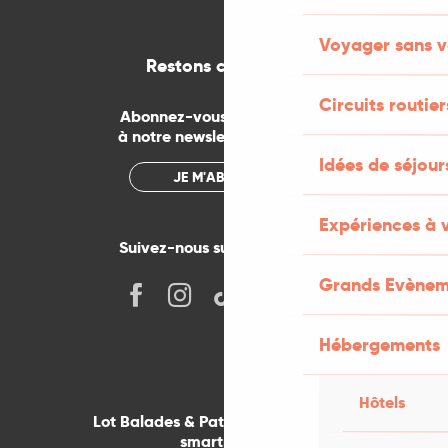
Voyager sans v
Restons connectés
Circuits routier
Abonnez-vous gratuitement
à notre newsletter mensuelle
Idées de séjou
JE M'ABONNE
Expériences à 
Suivez-nous sur les réseaux !
Grands Evènem
Hébergements
Hôtels
Lot Balades & Patrimoines sur votre
smartphone