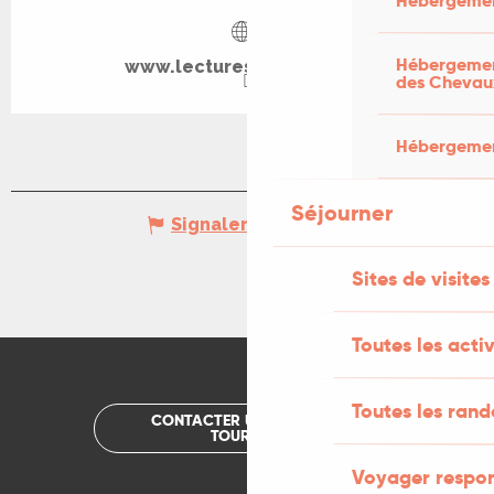
Hébergemen
Hébergement
www.lecturesfestival.com
des Chevau
Hébergement
Séjourner
Signaler une erreur
Sites de visites
Toutes les activ
Toutes les ran
CONTACTER UN OFFICE DE
TOURISME
Voyager respo