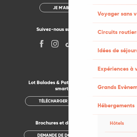
JE M'ABONNE
Voyager sans v
Suivez-nous sur les réseaux !
Circuits routier
Idées de séjou
Expériences à 
Lot Balades & Patrimoines sur votre
Grands Evènem
smartphone
TÉLÉCHARGER L'APPLICATION
Hébergements
Brochures et documentations
Hôtels
DEMANDE DE DOCUMENTATION