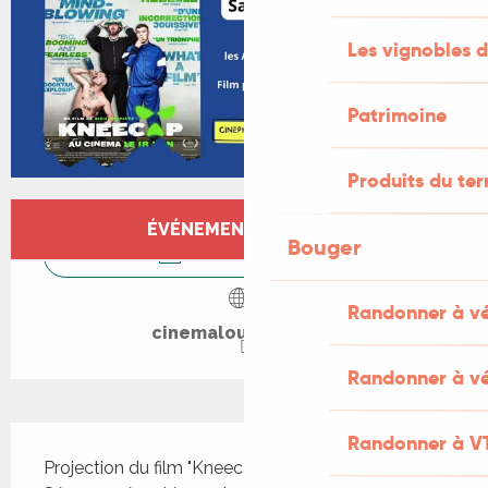
Les vignobles d
Patrimoine
Produits du ter
Ouverture et coordonnées
ÉVÉNEMENT TERMINÉ
Bouger
CONTACTEZ-NOUS
Randonner à v
cinemalouismalle.fr
Randonner à vé
Description
Randonner à V
Projection du film "Kneecap" de Rich Peppiatt 