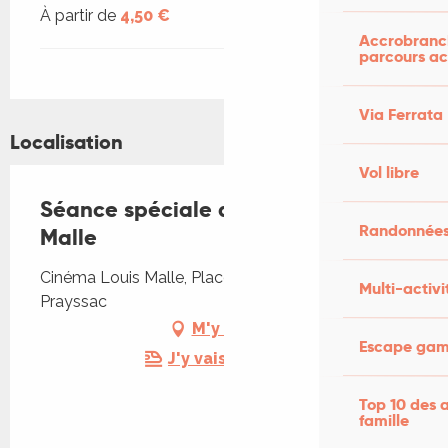
À partir de
4,50 €
Accrobranch
parcours ac
Via Ferrata
Localisation
Vol libre
Séance spéciale au Cinéma Louis
Randonnées
Malle
Cinéma Louis Malle, Place Dutours, 46220
Multi-activi
Prayssac
M'y rendre
Escape game
J'y vais en train !
Top 10 des a
famille