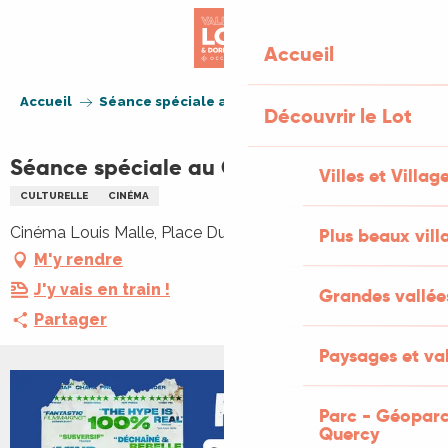
Aller
au
Accueil
contenu
principal
Accueil
Séance spéciale au Cinéma Louis Malle
Découvrir le Lot
Séance spéciale au Cinéma Louis Malle
Villes et Villag
CULTURELLE
CINÉMA
Cinéma Louis Malle, Place Dutours, 46220 Prayssac
Plus beaux vill
M'y rendre
J'y vais en train !
Grandes vallée
Partager
Paysages et val
Parc - Géoparc
Quercy