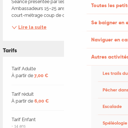
Séance présentée par les Ambassadrices, 
Toutes les peti
Ambassadeurs 15–25 ans. Film précédé d’un 
court-métrage coup de cœur
Se baigner en e
Lire la suite
Naviguer en c
Tarifs
Autres activités
Tarifs 2026
Tarif Adulte
Les trails du
À partir de
7,00 €
Pêcher dans
Tarif réduit
À partir de
6,00 €
Escalade
Tarif Enfant
Spéléologie
- 14 ans