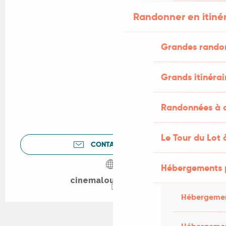
Randonner en itiné
Grandes rando
Grands itinérai
Randonnées à c
Le Tour du Lot 
CONTACTEZ-NOUS
Hébergements 
cinemalouismalle.fr
Hébergemen