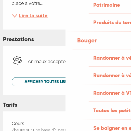
place à votre...
Patrimoine
Lire la suite
Produits du ter
Prestations
Bouger
Randonner à v
Animaux acceptés
Randonner à vé
AFFICHER TOUTES LES PRESTATIONS
Randonner à V
Tarifs
Toutes les peti
Tarifs 2026
Cours
Se baigner en e
/heure sur une base d'1 personne