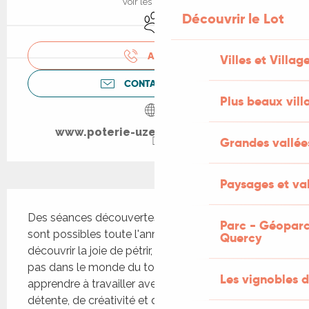
Voir les horaires
Découvrir le Lot
Animaux acceptés
APPELER
Villes et Villag
CONTACTEZ-NOUS
Plus beaux vill
www.poterie-uzech-artisanat.com
Grandes vallée
Paysages et val
Description
Des séances découvertes privées ou en famille 
Parc - Géoparc
sont possibles toute l'année. Vous pourrez 
Quercy
découvrir la joie de pétrir, de faire vos premiers 
pas dans le monde du tournage, du modelage et 
Les vignobles d
apprendre à travailler avec la terre. Moment de 
détente, de créativité et de découverte... Laissez 