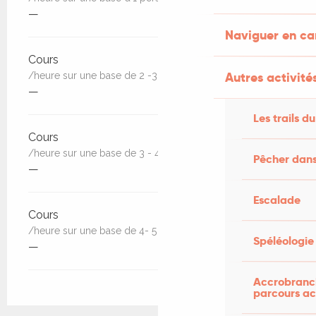
—
Naviguer en c
Cours
Autres activités
/heure sur une base de 2 -3 personnes
—
Les trails du
Cours
/heure sur une base de 3 - 4 personnes
Pêcher dans
—
Escalade
Cours
/heure sur une base de 4- 5 personnes
Spéléologie
—
Accrobranch
parcours ac