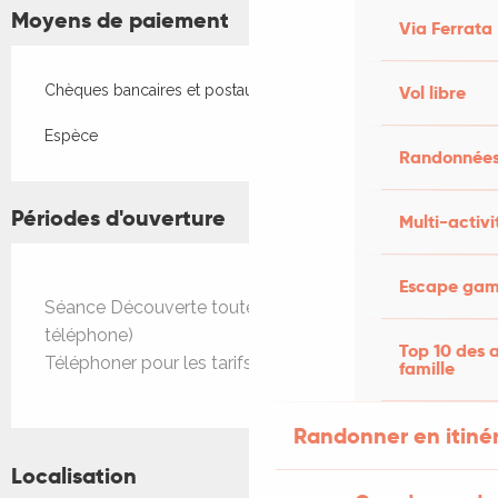
Moyens de paiement
Via Ferrata
Chèques bancaires et postaux
Vol libre
Espèce
Randonnées
Périodes d'ouverture
Multi-activi
Escape game
Séance Découverte toute l'année sur RDV (par
téléphone)
Top 10 des a
Téléphoner pour les tarifs de groupe
famille
Randonner en itiné
Localisation