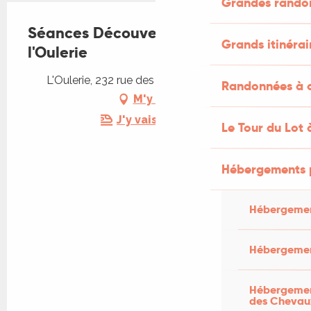
Grandes rando
Séances Découverte - Poterie à
Grands itinérai
l'Oulerie
L'Oulerie, 232 rue des potiers, 46310 Uzech
Randonnées à c
M'y rendre
J'y vais en train !
Le Tour du Lot 
Hébergements 
Hébergemen
Hébergemen
Hébergement
des Chevau