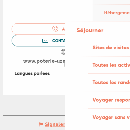
Hébergement
APPELER
Séjourner
CONTACTEZ-NOUS
Sites de visites
www.poterie-uzech-artisanat.com
Toutes les activ
Langues parlées
Langues parlées
Toutes les ran
Voyager respo
Voyager sans v
Signaler une erreur