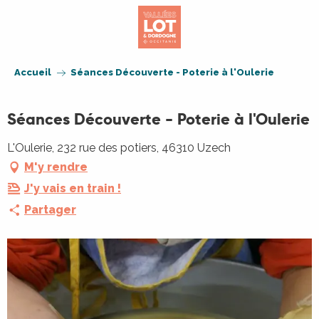
Aller
au
contenu
principal
Accueil
Séances Découverte - Poterie à l'Oulerie
Séances Découverte - Poterie à l'Oulerie
L'Oulerie, 232 rue des potiers, 46310 Uzech
M'y rendre
J'y vais en train !
Partager