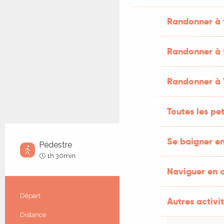
Randonner à 
Randonner à 
Randonner à
Toutes les pe
Se baigner en
Pédestre
Très facile
1h 30min
Naviguer en 
Informations pratiques
Départ
Peyrilles
Autres activit
Distance
4.3 km