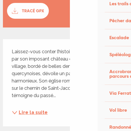
Les trails 
Documentation
TRACÉ GPX
SECTI
Pêcher da
Escalade
Description
Laissez-vous conter l’histoire de Peyrilles, dominé 
Spéléolog
par son imposant château du XIIe siècle. Le 
village, bordé de belles demeures typiques 
Accrobran
quercynoises, dévoile un patrimoine riche et 
parcours 
harmonieux. Son église romane, autrefois étape 
sur le chemin de Saint-Jacques de Compostelle, 
Via Ferra
témoigne du passé...
Vol libre
Lire la suite
Randonné