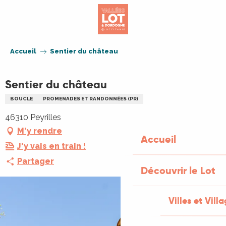
Aller
au
contenu
principal
Accueil
Sentier du château
Sentier du château
BOUCLE
PROMENADES ET RANDONNÉES (PR)
46310 Peyrilles
M'y rendre
Accueil
J'y vais en train !
Partager
Découvrir le Lot
Villes et Vill