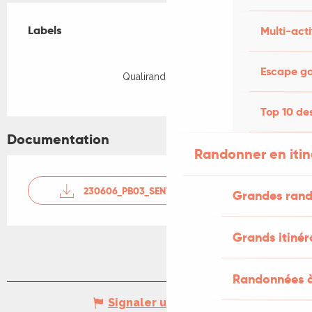
Offres de prestations
Labels
Labels
Multi-acti
Escape ga
Qualirando Lot
Top 10 des
Documentation
Randonner en iti
230606_PB03_SENTIER_DU_CHÂTEAU_PEYRILLES
Grandes rand
Grands itinér
Randonnées à
Signaler une erreur