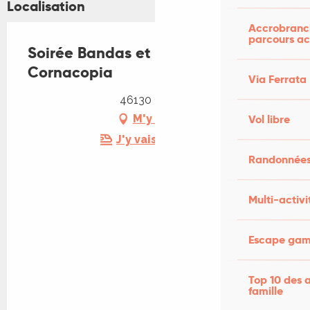
Localisation
Accrobranch
parcours ac
Soirée Bandas et Top 14 à La
Cornacopia
Via Ferrata
46130 Cornac
Vol libre
M'y rendre
J'y vais en train !
Randonnées
Multi-activi
Escape game
Top 10 des a
famille