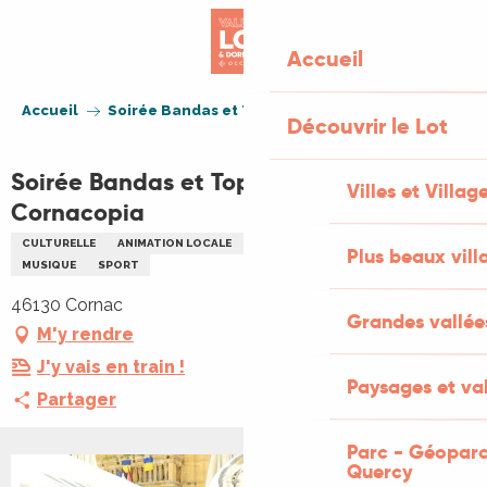
Aller
au
Accueil
contenu
principal
Accueil
Soirée Bandas et Top 14 à La Cornacopia
Découvrir le Lot
Soirée Bandas et Top 14 à La
Villes et Villag
Cornacopia
CULTURELLE
ANIMATION LOCALE
CONCERT
FANFARES BANDAS
Plus beaux vill
MUSIQUE
SPORT
46130 Cornac
Grandes vallée
M'y rendre
J'y vais en train !
Paysages et val
Partager
Parc - Géoparc
Quercy