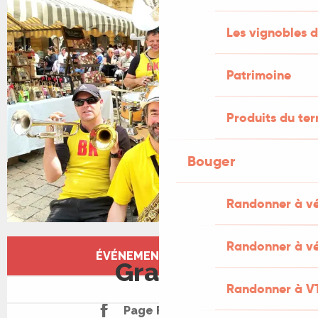
Les vignobles d
Patrimoine
Produits du ter
Bouger
Randonner à v
Ouverture et coordonnées
Randonner à vé
ÉVÉNEMENT TERMINÉ
Gratuit
Randonner à V
Page Facebook