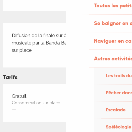
Toutes les peti
Se baigner en e
Description
Diffusion de la finale sur écran géant, animation 
Naviguer en c
musicale par la Banda Bandazik et restauration 
sur place
Autres activités
Les trails du
Tarifs
Pêcher dans
Tarifs 2026
Gratuit
Consommation sur place
Escalade
—
Spéléologie