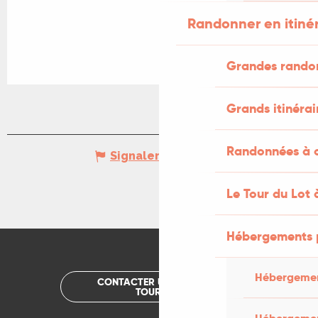
Randonner en itiné
Grandes rando
Grands itinérai
Randonnées à c
Signaler une erreur
Le Tour du Lot 
Hébergements 
Hébergemen
CONTACTER UN OFFICE DE
TOURISME