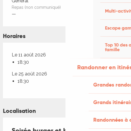
Tarifs 2026
Général
Repas (non communiqué)
Multi-activi
—
Escape game
Horaires
Top 10 des a
famille
Le 11 août 2026
18:30
Randonner en itiné
Le 25 août 2026
18:30
Grandes rando
Grands itinérai
Localisation
Randonnées à c
Soirée burger et bar à vin au