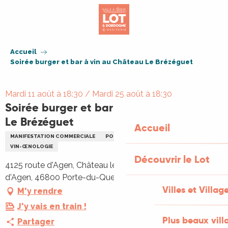
Aller
au
contenu
principal
Accueil
Soirée burger et bar à vin au Château Le Brézéguet
Mardi 11 août à 18:30 / Mardi 25 août à 18:30
Soirée burger et bar à vin au Château
Le Brézéguet
Accueil
MANIFESTATION COMMERCIALE
PORTES OUVERTES
REPAS
VIN-ŒNOLOGIE
Découvrir le Lot
4125 route d'Agen, Château le Brézéguet, 4125 route
d'Agen, 46800 Porte-du-Quercy
Villes et Villag
M'y rendre
J'y vais en train !
Plus beaux vill
Partager