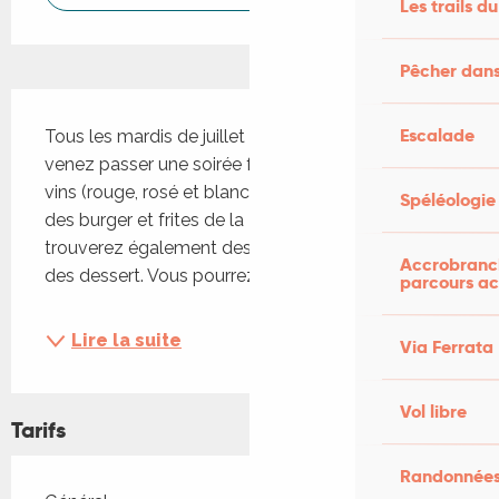
Les trails du
Pêcher dans
Description
Escalade
Tous les mardis de juillet - août (sauf le 14 juillet), 
venez passer une soirée festive en dégustant des 
vins (rouge, rosé et blanc), Vous pouvez acheter 
Spéléologie
des burger et frites de la Pause Gourmande. Vous 
trouverez également des assiettes fraicheurs et 
Accrobranch
des dessert. Vous pourrez participer au concours...
parcours ac
Lire la suite
Via Ferrata
Vol libre
Tarifs
Randonnées