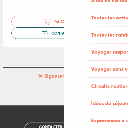
Sites de visites
Toutes les activ
06 82 84 56
▒▒
CONTACTEZ-NOUS
Toutes les ran
Voyager respo
Voyager sans v
Signaler une erreur
Circuits routier
Idées de séjou
Expériences à 
CONTACTER UN OFFICE DE