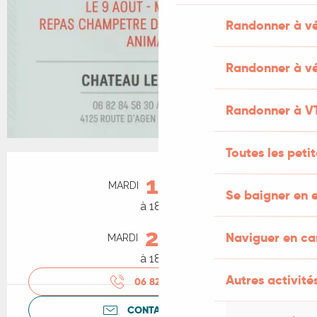
Randonner à v
Randonner à vé
Randonner à V
Toutes les peti
Ouverture et coordonnées
11
MARDI
AOÛT
Se baigner en e
à 18:30
25
Naviguer en c
MARDI
AOÛT
à 18:30
Autres activités
06 82 84 56
▒▒
CONTACTEZ-NOUS