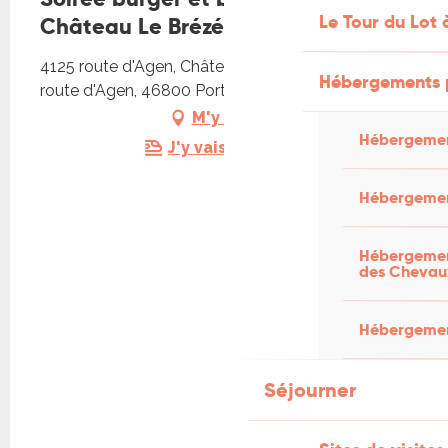
Le Tour du Lot 
Château Le Brézéguet
4125 route d'Agen, Château le Brézéguet, 4125
Hébergements 
route d'Agen, 46800 Porte-du-Quercy
M'y rendre
Hébergemen
J'y vais en train !
Hébergemen
Hébergement
des Chevau
Hébergement
Séjourner