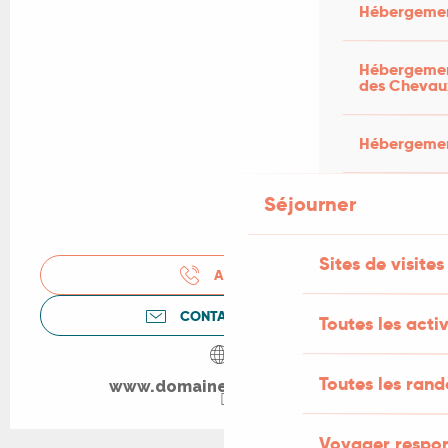
Hébergemen
Hébergement
des Chevau
Hébergement
Séjourner
Sites de visites
APPELER
CONTACTEZ-NOUS
Toutes les activ
Toutes les ran
www.domaine-cauquelle.fr
Voyager respo