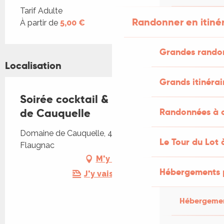
Tarifs 2026
Tarif Adulte
Randonner en itiné
À partir de
5,00 €
Grandes rando
Localisation
Grands itinérai
Soirée cocktail & rock au domaine
Randonnées à c
de Cauquelle
Domaine de Cauquelle, 46170 Saint-Paul-
Le Tour du Lot 
Flaugnac
M'y rendre
Hébergements 
J'y vais en train !
Hébergemen