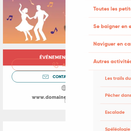
Toutes les peti
Se baigner en e
Naviguer en c
Ouverture et coordonnées
ÉVÉNEMENT TERMINÉ
Autres activités
APPELER
CONTACTEZ-NOUS
Les trails du
Pêcher dans
www.domaine-cauquelle.fr
Escalade
Description
Spéléologie