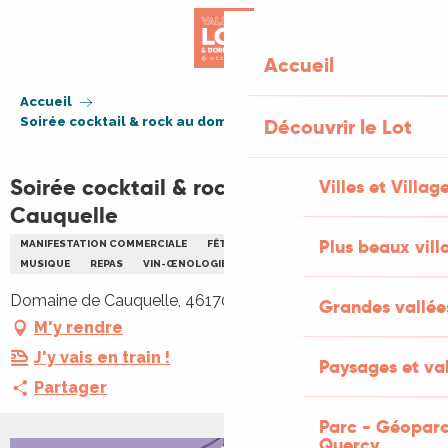
Aller
au
contenu
Accueil
principal
Accueil
Soirée cocktail & rock au domaine de Cauquelle
Découvrir le Lot
Soirée cocktail & rock au domaine de
Villes et Villag
Cauquelle
Plus beaux vill
MANIFESTATION COMMERCIALE
FÊTE
ENFANTS
FAMILLE
MUSIQUE
REPAS
VIN-ŒNOLOGIE
Domaine de Cauquelle, 46170 Saint-Paul-Flaugnac
Grandes vallée
M'y rendre
J'y vais en train !
Paysages et val
Partager
Parc - Géoparc
Quercy