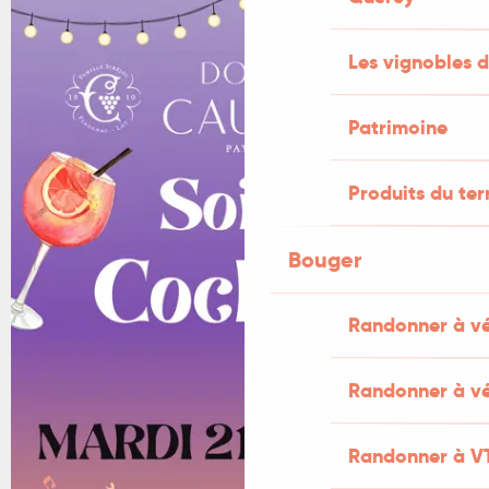
+1 PHOTO
Les vignobles d
Patrimoine
Produits du ter
Bouger
Randonner à v
Randonner à vé
Randonner à V