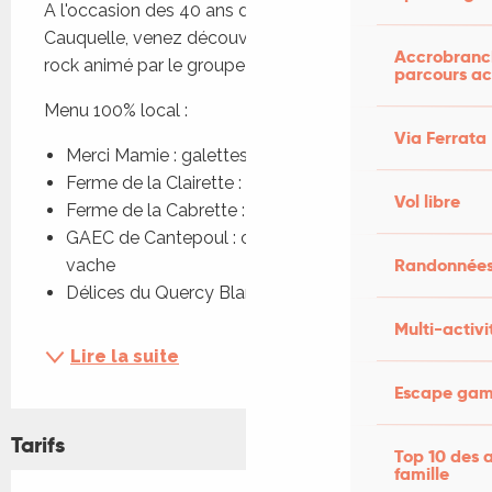
A l'occasion des 40 ans du domaine de 
Cauquelle, venez découvrir la soirée cocktail et 
Accrobranch
rock animé par le groupe Nodal Rock.
parcours ac
Menu 100% local :
Via Ferrata
Merci Mamie : galettes
Ferme de la Clairette : burgers
Vol libre
Ferme de la Cabrette : fromages
GAEC de Cantepoul : crème glacée au lait de 
Randonnées
vache
Délices du Quercy Blanc :...
Multi-activi
Lire la suite
Escape game
Tarifs
Top 10 des a
famille