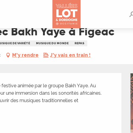
c
ec Bakh Yaye à Figeac
USIQUE DE VARIÉTÉ
MUSIQUE DU MONDE
REPAS
c
M'y rendre
J'y vais en train !
 festive animée par le groupe Bakh Yaye. Au 
 une immersion dans les sonorités africaines. 
uvrir des musiques traditionnelles et 