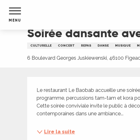
Aller
Accueil
Soirée dansante avec Bakh Yaye à Figea
au
contenu
MENU
principal
Soirée dansante av
NTS
MENTS
CULTURELLE
CONCERT
REPAS
DANSE
MUSIQUE
M
S
URS
6 Boulevard Georges Juskiewenski, 46100 Figea
Description
du Lot
Le restaurant Le Baobab accueille une soirée
dans
programme, percussions tam-tam et kora pour
s le
Cette soirée conviviale invite le public à déco
contemporaines dans une ambiance...
e
Lire la suite