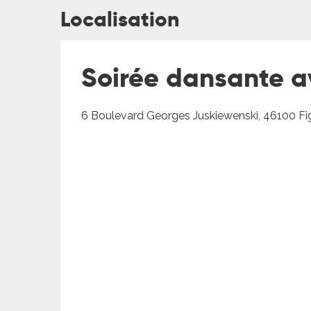
Localisation
ages
Soirée dansante a
es
6 Boulevard Georges Juskiewenski, 46100 F
es