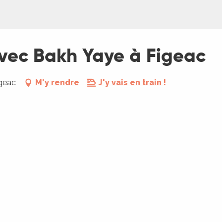
vec Bakh Yaye à Figeac
igeac
M'y rendre
J'y vais en train !