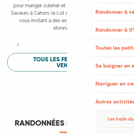
pour manger, cuisiner et s’amuser pendant Lot of
Randonner à vé
Saveurs à Cahors, le Lot sait vous mettre à l’aise en
vous invitant à des expériences sensorielles
Festival Lot of Saveurs
étonnantes !
Randonner à V
LIRE LA SUITE
Toutes les peti
TOUS LES FESTIVALS À
VENIR
Se baigner en e
Naviguer en c
Autres activités
Les trails du
RANDONNÉES ET ITINÉRANCE