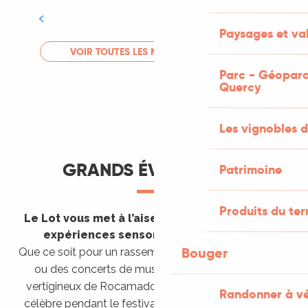
Tout l'agenda
Paysages et val
LIRE LA SUITE
VOIR TOUTES LES MANIFESTATIONS
Parc - Géoparc
Quercy
Les vignobles d
GRANDS ÉVÈNEMENTS
Patrimoine
Produits du ter
Le Lot vous met à l’aise en vous invitant à des
expériences sensorielles étonnantes !
Bouger
Que ce soit pour un rassemblement de montgolfières
ou des concerts de musique sacrée dans le site
vertigineux de Rocamadour, pour écouter un opéra
Randonner à v
célèbre pendant le festival de Saint-Céré ou encore