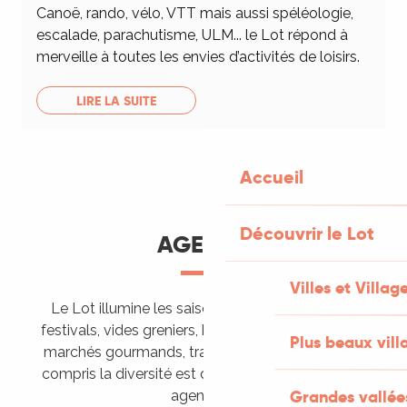
Canoë, rando, vélo, VTT mais aussi spéléologie,
escalade, parachutisme, ULM... le Lot répond à
merveille à toutes les envies d’activités de loisirs.
LIRE LA SUITE
Accueil
Découvrir le Lot
AGENDA
Villes et Villag
Le Lot illumine les saisons de ses animations :
festivals, vides greniers, brocantes, fêtes votives,
Plus beaux vill
marchés gourmands, trails sportifs… Vous l’aurez
compris la diversité est de mise, alors tous à vos
Grandes vallée
agendas !