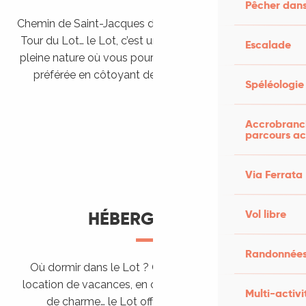
Pêcher dans
Chemin de Saint-Jacques de Compostelle, Véloroutes,
Tour du Lot… le Lot, c’est une véritable destination de
Escalade
pleine nature où vous pourrez pratiquer votre activité
préférée en côtoyant des paysages grandioses.
Spéléologie
Randonner en itinérance
Le Lot en car et en train
Balades et randonnées
Accrobranch
parcours ac
Via Ferrata
Vol libre
HÉBERGEMENTS
Randonnées
Où dormir dans le Lot ? Chez l’habitant, dans une
location de vacances, en camping, ou dans un hôtel
Multi-activi
de charme… le Lot offre des hébergements