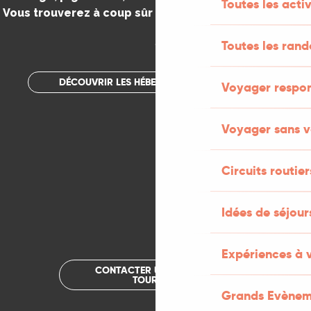
Toutes les activ
Vous trouverez à coup sûr votre bonheur dans le Lot.
.
Toutes les ran
DÉCOUVRIR LES HÉBERGEMENTS INSOLITES
Voyager respo
Voyager sans v
Circuits routier
Idées de séjou
Expériences à 
CONTACTER UN OFFICE DE
TOURISME
Grands Evènem