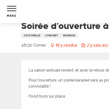
Aller
Accueil
Soirée d'ouverture à La Cornacopia
au
contenu
MENU
principal
Soirée d'ouverture 
NTS
MENTS
CULTURELLE
CONCERT
MUSIQUE
S
URS
46130 Cornac
M'y rendre
J'y vais en 
Description
du Lot
La saison estivale revient, et avec le retour d
dans
s le
Pour l'ouverture, un soirée karaoké sera au
convivialité !
Food truck sur place
e