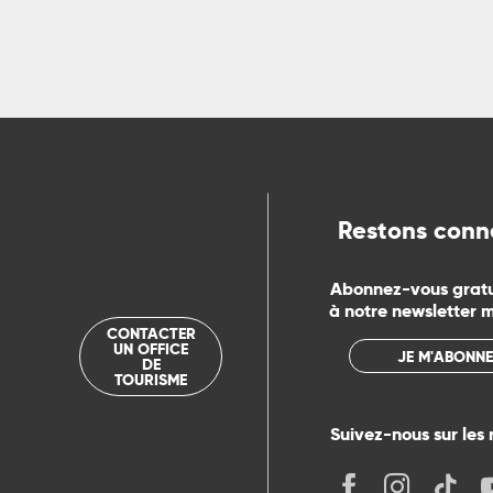
R
ts
rs
ns
Restons conn
ue
Abonnez-vous grat
à notre newsletter 
CONTACTER
UN OFFICE
JE M'ABONNE
DE
TOURISME
Suivez-nous sur les 