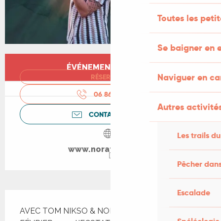
Toutes les peti
Se baigner en e
Ouverture et coordonnées
ÉVÉNEMENT TERMINÉ
Naviguer en c
RÉSERVER
06 86 87 08
▒▒
Autres activités
CONTACTEZ-NOUS
Les trails du
www.noraturpault.fr
Pêcher dans
Escalade
Description
AVEC TOM NIKSO & NORA TURPAULT CRÉÉ EN 