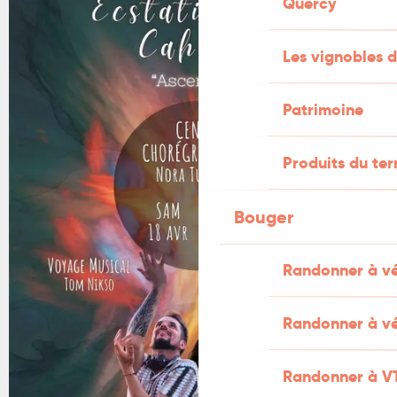
Quercy
Les vignobles d
Patrimoine
Produits du ter
Bouger
Randonner à v
Randonner à vé
Randonner à V