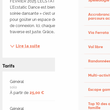
Spéléologie
FÉVRIER 2025 L’ECSTATIC DANCE C’EST QUOI ? 
L’Ecstatic Dance est bien plus qu’une simple « 
soirée dansante » c’est une plongée dans le corps 
Accrobranch
parcours ac
pour goûter un espace de liberté, d’expression et 
de connexion. Ici, chaque mouvement qui nous 
traverse est juste. Grâce...
Via Ferrata
Lire la suite
Vol libre
Randonnées
Tarifs
Multi-activi
Tarifs 2026
Général
solo
Escape game
À partir de
25,00 €
Top 10 des a
famille
Général