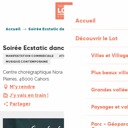
Aller
au
contenu
Accueil
principal
Accueil
Soirée Ecstatic dance "Ascension"
Découvrir le Lot
Soirée Ecstatic dance "Ascension"
Villes et Villag
MANIFESTATION COMMERCIALE
ATELIER
CONCERT
DANSE
MUSIQUE CONTEMPORAINE
Plus beaux vill
Centre chorégraphique Nora Turpault, 384 Chemin des
Pierres, 46000 Cahors
M'y rendre
Grandes vallée
J'y vais en train !
Partager
Paysages et val
Parc - Géoparc