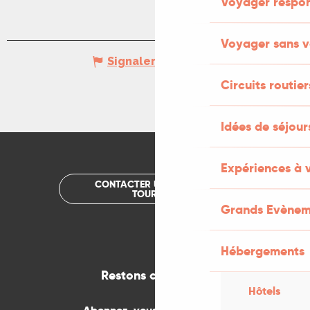
Voyager respo
Voyager sans v
Signaler une erreur
Circuits routier
Idées de séjou
Expériences à 
CONTACTER UN OFFICE DE
TOURISME
Grands Evènem
Hébergements
Restons connectés
Hôtels