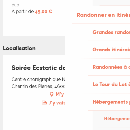
duo
À partir de
45,00 €
Randonner en itiné
Grandes rando
Localisation
Grands itinérai
Soirée Ecstatic dance "Ascension"
Randonnées à c
Centre chorégraphique Nora Turpault, 384
Le Tour du Lot 
Chemin des Pierres, 46000 Cahors
M'y rendre
Hébergements 
J'y vais en train !
Hébergemen