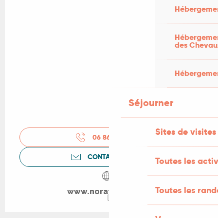
Hébergemen
Hébergement
des Chevau
Hébergement
Séjourner
Sites de visites
06 86 87 08
▒▒
CONTACTEZ-NOUS
Toutes les activ
Toutes les ran
www.noraturpault.fr