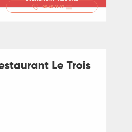
Ouverture et coord
05 65 21 97
▒▒
estaurant Le Trois