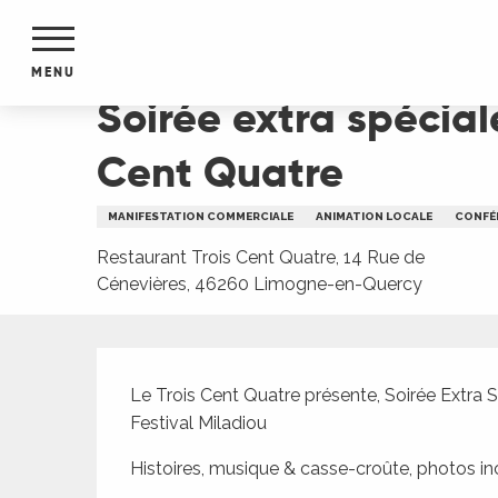
Aller
Accueil
Soirée extra spéciale Festival Miladiou
au
contenu
MENU
principal
Soirée extra spécial
NTS
MENTS
Cent Quatre
S
URS
MANIFESTATION COMMERCIALE
ANIMATION LOCALE
CONFÉ
Restaurant Trois Cent Quatre, 14 Rue de
Cénevières, 46260 Limogne-en-Quercy
du Lot
dans
s le
Description
Le Trois Cent Quatre présente, Soirée Extra Spéci
Festival Miladiou
e
Histoires, musique & casse-croûte, photos in