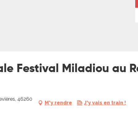
ale Festival Miladiou au R
evières, 46260
M'y rendre
J'y vais en train !