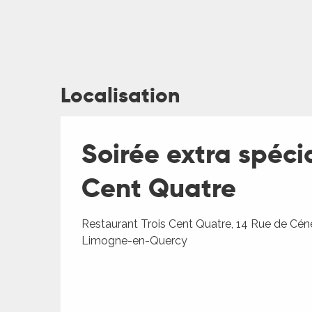
Localisation
ages
Soirée extra spéci
es
Cent Quatre
es
Restaurant Trois Cent Quatre, 14 Rue de Cén
Limogne-en-Quercy