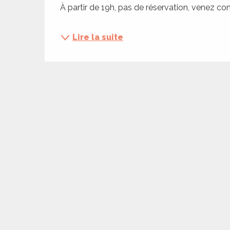
ches,
À partir de 19h, pas de réservation, venez 
 et
Lire la suite
car
ues
a
ents
es
ents
es
ités
ames
piste
 faire