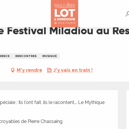
 au Restaurant Le Trois Cent Quatre
e Festival Miladiou au Res
RENCE
RENCONTRES
MUSIQUE
M'y rendre
J'y vais en train !
ale : Ils l'ont fait, ils le racontent... Le Mythique 
croyables de Pierre Chassaing