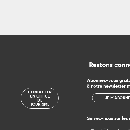
ns
ue
Restons conn
Abonnez-vous grat
à notre newsletter 
CONTACTER
UN OFFICE
JE M'ABONNE
DE
TOURISME
Suivez-nous sur les 