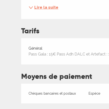
ches,
Lire la suite
 et
car
ues
Tarifs
a
ents
Tarifs 2026
Général
es
Pass Gala : 15€ Pass Adh DALC et Artefact :
ents
es
ités
Moyens de paiement
ames
piste
Chèques bancaires et postaux
Espèce
 faire