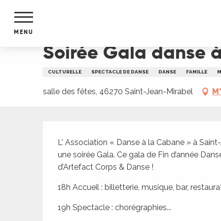
Aller
Accueil
Soirée Gala danse à Saint-jean-Mirabel
au
contenu
MENU
principal
Soirée Gala danse à
NTS
MENTS
CULTURELLE
SPECTACLE DE DANSE
DANSE
FAMILLE
M
S
URS
salle des fêtes, 46270 Saint-Jean-Mirabel
M'
Description
du Lot
L' Association « Danse à la Cabane » à Saint-
dans
une soirée Gala. Ce gala de Fin d’année Dans
s le
d’Artefact Corps & Danse !
18h Accueil : billetterie, musique, bar, restaura
19h Spectacle : chorégraphies...
e