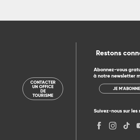
ns
ue
Restons conn
Abonnez-vous grat
à notre newsletter 
CONTACTER
UN OFFICE
JE M'ABONNE
DE
TOURISME
Suivez-nous sur les 
its