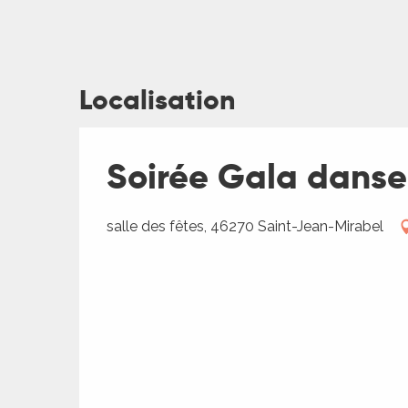
Localisation
ages
Soirée Gala danse
es
salle des fêtes, 46270 Saint-Jean-Mirabel
es