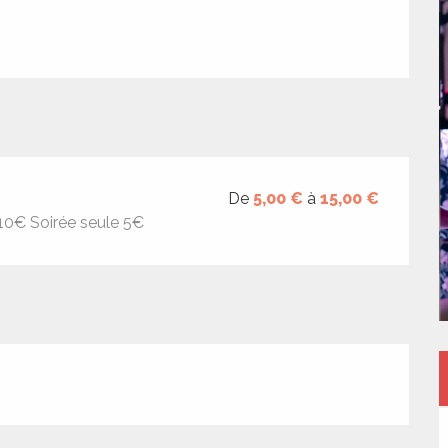
De
5,00 €
à
15,00 €
 10€ Soirée seule 5€