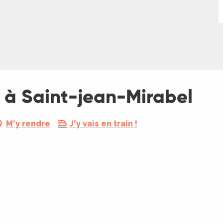
 à Saint-jean-Mirabel
M'y rendre
J'y vais en train !