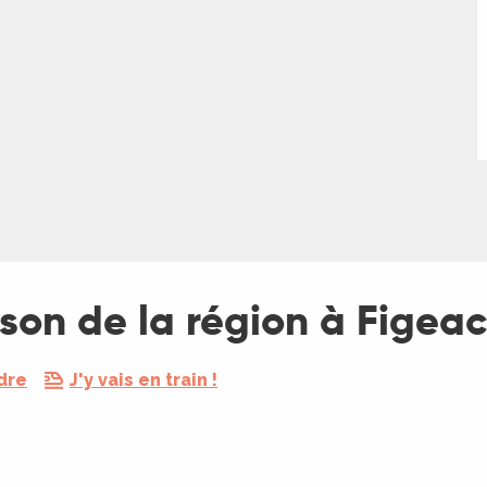
ison de la région à Figeac
dre
J'y vais en train !