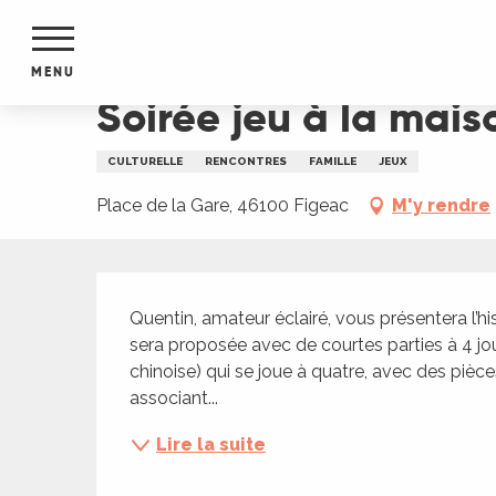
Aller
Accueil
Soirée jeu à la maison de la région à Fig
au
contenu
MENU
principal
Soirée jeu à la mais
NTS
MENTS
CULTURELLE
RENCONTRES
FAMILLE
JEUX
S
URS
Place de la Gare, 46100 Figeac
M'y rendre
Description
du Lot
Quentin, amateur éclairé, vous présentera l’his
dans
sera proposée avec de courtes parties à 4 jou
s le
chinoise) qui se joue à quatre, avec des pièces
associant...
Lire la suite
e