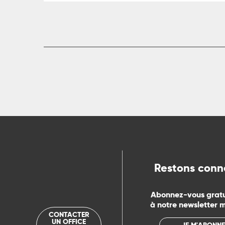
ts
rs
ns
ue
Restons conn
Abonnez-vous grat
à notre newsletter 
CONTACTER
UN OFFICE
JE M'ABONNE