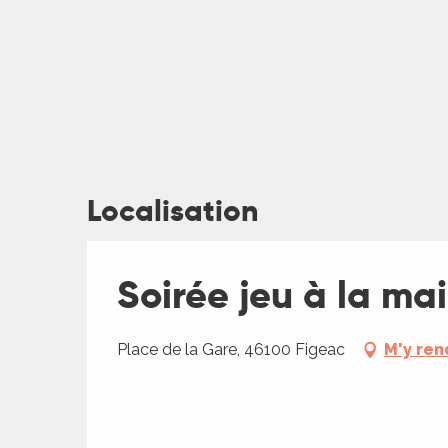
Localisation
ages
Soirée jeu à la ma
es
es
Place de la Gare, 46100 Figeac
M'y ren