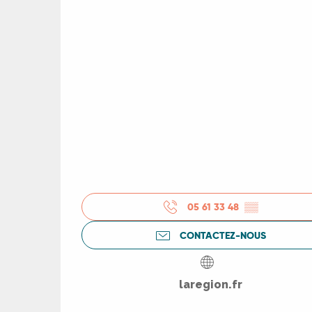
05 61 33 48
▒▒
CONTACTEZ-NOUS
R
laregion.fr