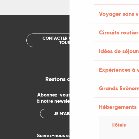
Voyager sans v
Circuits routier
CONTACTER UN OFFICE DE
TOURISME
Idées de séjou
Expériences à 
Restons connectés
Grands Evènem
Abonnez-vous gratuitement
à notre newsletter mensuelle
Hébergements
JE M'ABONNE
Hôtels
Suivez-nous sur les réseaux !