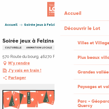
Aller
au
Accueil
contenu
principal
Accueil
Soirée jeux à Felzins
Découvrir le Lot
Soirée jeux à Felzins
Villes et Villag
CULTURELLE
ANIMATION LOCALE
ENFANTS
FAMILLE
JEUX
570 Route du bourg, 46270 Felzins
Plus beaux vill
M'y rendre
J'y vais en train !
Grandes vallée
Partager
Paysages et val
Parc - Géoparc
Quercy