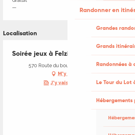
Gratuit
—
Randonner en itiné
Grandes rando
Localisation
Grands itinérai
Soirée jeux à Felzins
Randonnées à c
570 Route du bourg, 46270 Felzins
M'y rendre
Le Tour du Lot 
J'y vais en train !
Hébergements 
Hébergemen