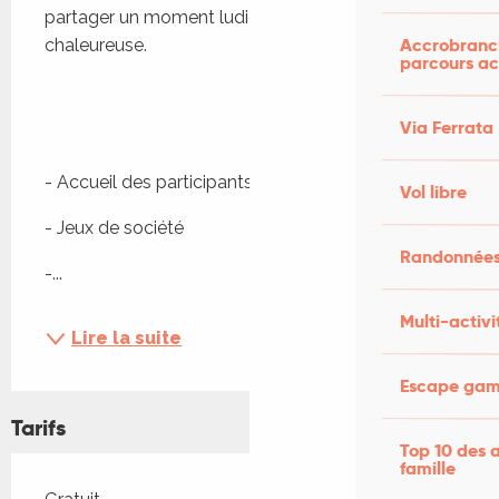
partager un moment ludique dans une ambiance 
Accrobranch
chaleureuse. 
parcours ac
Via Ferrata
- Accueil des participants
Vol libre
- Jeux de société
Randonnées
-...
Multi-activi
Lire la suite
Escape game
Tarifs
Top 10 des a
famille
Tarifs 2026