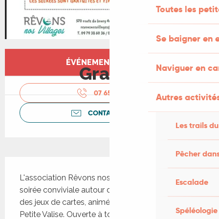
Toutes les peti
Se baigner en e
Ouverture et coordonnées
ÉVÉNEMENT TERMINÉ
Naviguer en c
Gratuit
07 65 72 16
▒▒
Autres activités
CONTACTEZ-NOUS
Les trails du
Pêcher dans
Description
L'association Rêvons nos Villages propose une 
Escalade
soirée conviviale autour des jeux de société et 
des jeux de cartes, animée avec l'association La 
Spéléologie
Petite Valise. Ouverte à tous, la soirée permet de 