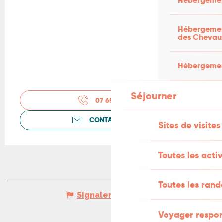
Hébergemen
Hébergement
des Chevau
Hébergement
Séjourner
07 65 72 16
▒▒
CONTACTEZ-NOUS
Sites de visites
Toutes les activ
Toutes les ran
Signaler une erreur
Voyager respo