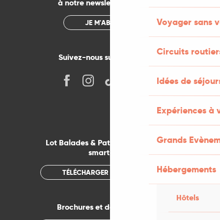
à notre newsletter mensuelle
Voyager sans v
JE M'ABONNE
Circuits routier
Suivez-nous sur les réseaux !
Idées de séjou
Expériences à 
Grands Evènem
Lot Balades & Patrimoines sur votre
smartphone
Hébergements
TÉLÉCHARGER L'APPLICATION
Hôtels
Brochures et documentations