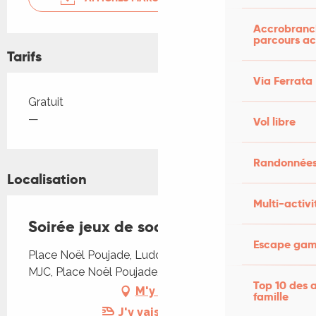
Accrobranch
parcours ac
Tarifs
Via Ferrata
Tarifs 2026
Gratuit
—
Vol libre
Randonnées
Localisation
Multi-activi
Soirée jeux de société
Escape game
Place Noël Poujade, Ludothèque - 1er étage de la
MJC, Place Noël Poujade, 46300 Gourdon
Top 10 des a
M'y rendre
famille
J'y vais en train !