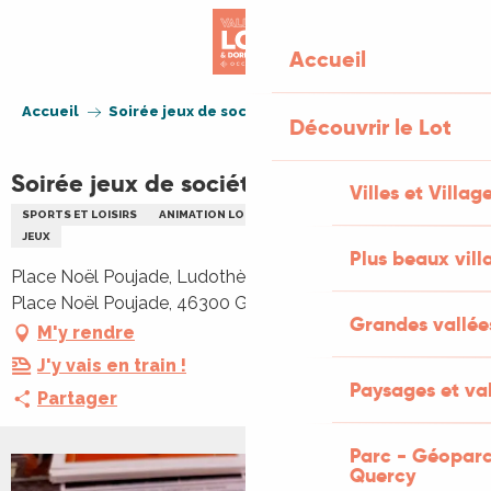
Aller
au
Accueil
contenu
principal
Accueil
Soirée jeux de société
Découvrir le Lot
Soirée jeux de société
Villes et Villag
SPORTS ET LOISIRS
ANIMATION LOCALE
ENFANTS
FAMILLE
JEUX
Plus beaux vill
Place Noël Poujade, Ludothèque - 1er étage de la MJC,
Place Noël Poujade, 46300 Gourdon
Grandes vallée
M'y rendre
J'y vais en train !
Paysages et val
Partager
Parc - Géoparc
Quercy