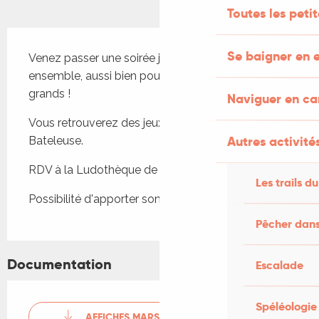
Toutes les peti
Description
Se baigner en e
Venez passer une soirée jeux en famille, à jouer 
ensemble, aussi bien pour les petits que pour les 
grands !
Naviguer en c
Vous retrouverez des jeux en bois géants de La 
Autres activités
Bateleuse.
RDV à la Ludothèque de la MJC. Ouvert à tous.
Les trails du
Possibilité d'apporter son pique-nique
Pêcher dans
Documentation
Escalade
Spéléologie
AFFICHES MARS 2026 - 10