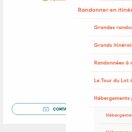
Randonner en itiné
Grandes rando
Grands itinérai
Randonnées à c
Le Tour du Lot 
Hébergements 
CONTACTEZ-NOUS
Hébergemen