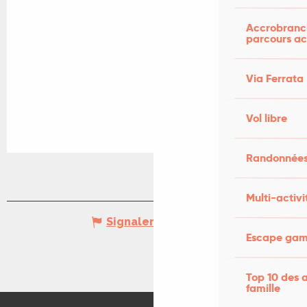
Accrobranch
parcours ac
Via Ferrata
Vol libre
Randonnées
Multi-activi
Signaler une erreur
Escape game
Top 10 des a
famille