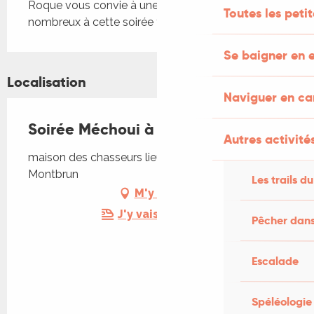
Roque vous convie à une soirée méchoui, venez 
Toutes les peti
nombreux à cette soirée festive.
Se baigner en e
Localisation
Naviguer en c
Soirée Méchoui à Montbrun
Autres activités
maison des chasseurs lieu-dit Sauteroque, 46160
Montbrun
Les trails du
M'y rendre
J'y vais en train !
Pêcher dans
Escalade
Spéléologie