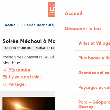
Aller
au
Accueil
contenu
principal
Accueil
Soirée Méchoui à Montbrun
Découvrir le Lot
Soirée Méchoui à Montbrun
Villes et Villag
SPORTS ET LOISIRS
ANIMATION LOCALE
REPAS
REPAS
maison des chasseurs lieu-dit Sauteroque, 46160
Plus beaux vill
Montbrun
M'y rendre
Grandes vallée
J'y vais en train !
Partager
Paysages et val
Parc - Géoparc
Quercy