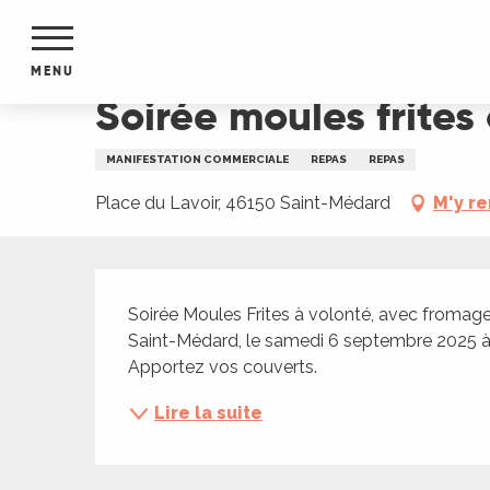
Aller
Accueil
Soirée moules frites à Saint-Médard
au
contenu
MENU
principal
Soirée moules frite
NTS
MENTS
MANIFESTATION COMMERCIALE
REPAS
REPAS
S
URS
Place du Lavoir, 46150 Saint-Médard
M'y r
Description
du Lot
Soirée Moules Frites à volonté, avec fromage,
dans
Saint-Médard, le samedi 6 septembre 2025 à 19
s le
Apportez vos couverts.
Lire la suite
e