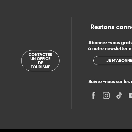
ue
Restons conn
Abonnez-vous grat
à notre newsletter 
CONTACTER
UN OFFICE
JE M'ABONNE
DE
TOURISME
Suivez-nous sur les 
its
r