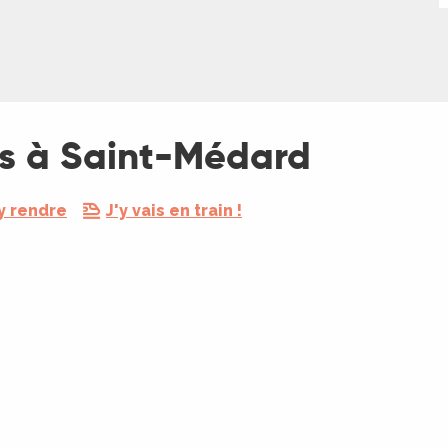
es à Saint-Médard
y rendre
J'y vais en train !