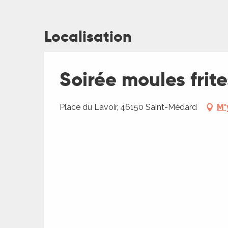
Localisation
ages
Soirée moules frit
es
Place du Lavoir, 46150 Saint-Médard
M'
es