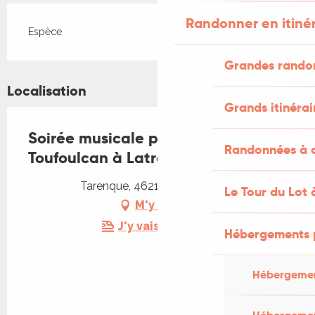
Randonner en itiné
Espèce
Grandes rando
Localisation
Grands itinérai
Soirée musicale par le groupe
Randonnées à c
Toufoulcan à Latronquière
Tarenque, 46210 Latronquière
Le Tour du Lot 
M'y rendre
J'y vais en train !
Hébergements 
Hébergemen