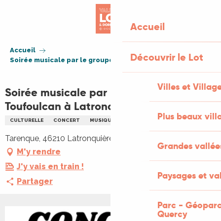
Aller
au
Accueil
contenu
principal
Accueil
Découvrir le Lot
Soirée musicale par le groupe Toufoulcan à Latronquière
Villes et Villag
Soirée musicale par le groupe
Toufoulcan à Latronquière
Plus beaux vill
CULTURELLE
CONCERT
MUSIQUE
MUSIQUE DE VARIÉTÉ
REPAS
Tarenque, 46210 Latronquière
Grandes vallée
M'y rendre
J'y vais en train !
Paysages et val
Partager
Parc - Géoparc
Quercy