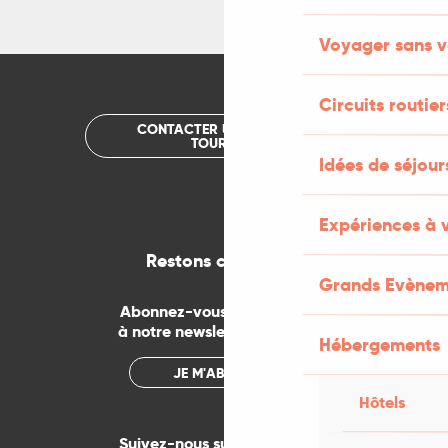
Voyager sans v
Circuits routier
CONTACTER UN OFFICE DE
TOURISME
Idées de séjou
Expériences à 
Restons connectés
Grands Evènem
Abonnez-vous gratuitement
à notre newsletter mensuelle
Hébergements
JE M'ABONNE
Hôtels
Suivez-nous sur les réseaux !