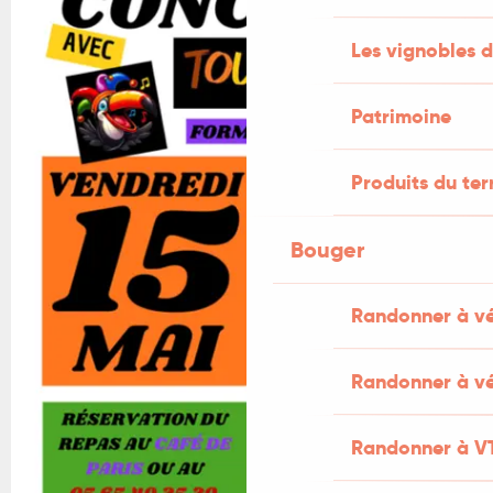
Les vignobles d
Patrimoine
Produits du ter
Bouger
Randonner à v
Randonner à vé
Randonner à V