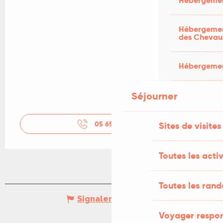
Hébergemen
Hébergement
des Chevau
Hébergement
Séjourner
05 65 40 25
▒▒
Sites de visites
Toutes les activ
Toutes les ran
Signaler une erreur
Voyager respo