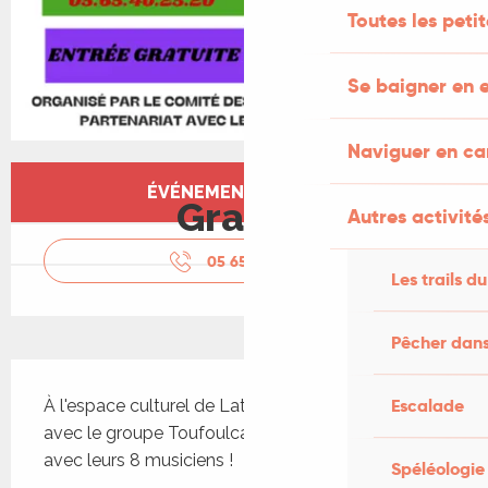
Toutes les peti
Se baigner en e
Naviguer en c
Ouverture et coordonnées
ÉVÉNEMENT TERMINÉ
Gratuit
Autres activités
05 65 40 25
▒▒
Les trails du
Pêcher dans
Description
Escalade
À l'espace culturel de Latronquière n concert 
avec le groupe Toufoulcan qui sera au complet 
avec leurs 8 musiciens !
Spéléologie