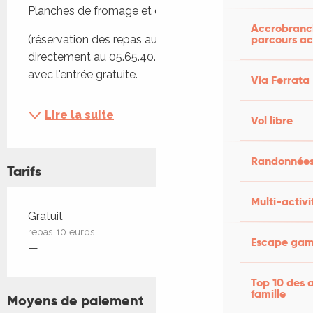
Planches de fromage et de charcuterie et dessert
Accrobranch
parcours ac
(réservation des repas au café de paris ou 
directement au 05.65.40.25.20) pour 10,00€ et 
avec l'entrée gratuite. 
Via Ferrata
Lire la suite
Vol libre
Randonnées
Tarifs
Multi-activi
Tarifs 2026
Gratuit
repas 10 euros
Escape game
—
Top 10 des a
famille
Moyens de paiement