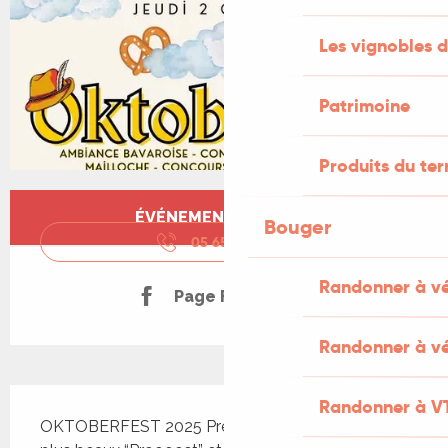
Les vignobles d
Patrimoine
Produits du ter
Ouverture et coordonnées
ÉVÉNEMENT TERMINÉ
Bouger
05 65 36 19
▒▒
Randonner à v
Page Facebook
Randonner à vé
Description
Randonner à V
OKTOBERFEST 2025 Préparez vos choppes, vos 