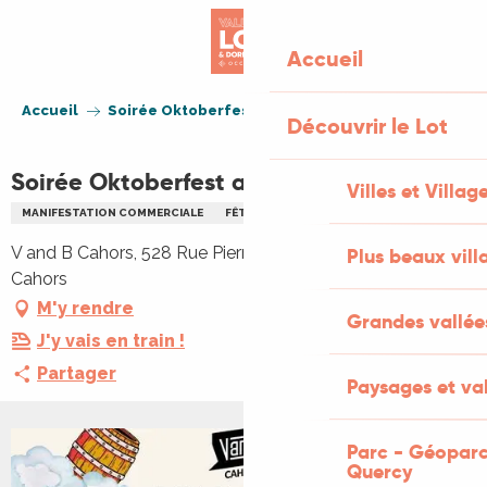
Aller
au
Accueil
contenu
principal
Accueil
Soirée Oktoberfest au V and B Cahors
Découvrir le Lot
Soirée Oktoberfest au V and B Cahors
Villes et Villag
MANIFESTATION COMMERCIALE
FÊTE
MUSIQUE
V and B Cahors, 528 Rue Pierre Mendès France, 46000
Plus beaux vill
Cahors
M'y rendre
Grandes vallée
J'y vais en train !
Partager
Paysages et val
Parc - Géoparc
Quercy