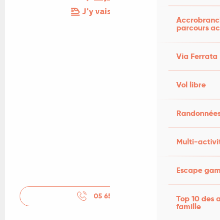
J'y vais en train !
Accrobranch
parcours ac
Via Ferrata
Vol libre
Randonnées
Multi-activi
Escape game
05 65 36 19
▒▒
Top 10 des a
famille