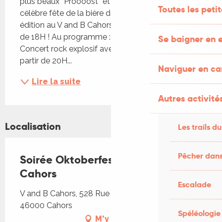
plus beaux “Proooost” et votre bonne humeur : la 
Toutes les peti
célèbre fête de la bière débarque pour sa 5ème 
édition au V and B Cahors jeudi 2 octobre à partir 
de 18H ! Au programme : - Ambiance bavaroise - 
Se baigner en e
Concert rock explosif avec The Surfing Gésiers à 
partir de 20H...
Naviguer en c
Lire la suite
Autres activités
Localisation
Les trails du
Pêcher dans
Soirée Oktoberfest au V and B
Cahors
Escalade
V and B Cahors, 528 Rue Pierre Mendès France,
46000 Cahors
Spéléologie
M'y rendre