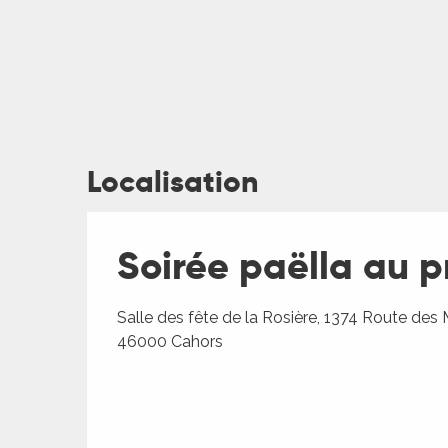
Localisation
ages
Soirée paëlla au pr
es
Salle des fête de la Rosière, 1374 Route des 
es
46000 Cahors