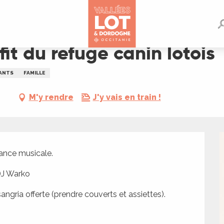
otois
fit du refuge canin lotois
ANTS
FAMILLE
M'y rendre
J'y vais en train !
iance musicale.
 DJ Warko
sangria offerte (prendre couverts et assiettes).