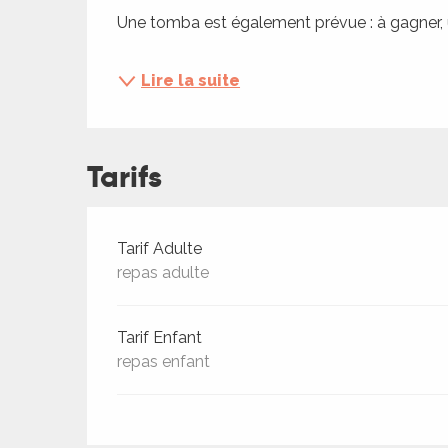
ches,
Une tomba est également prévue : à gagner, u
 et
car
Lire la suite
ues
a
Tarifs
ents
es
ents
Tarifs 2026
Tarif Adulte
es
repas adulte
ités
ames
Tarif Enfant
piste
repas enfant
 faire