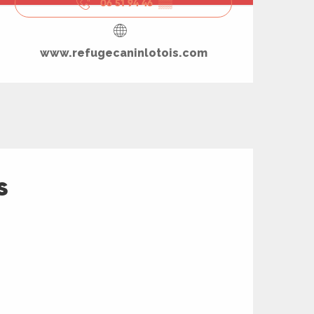
06 51 94 46
▒▒
www.refugecaninlotois.com
s