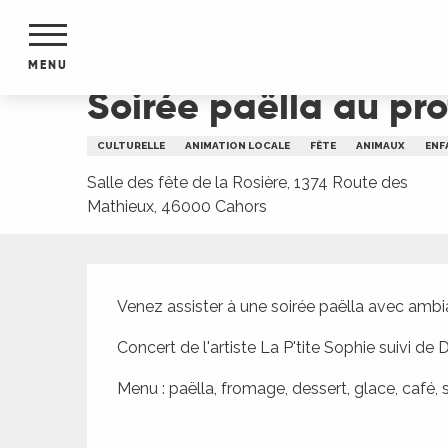
Aller
Accueil
Soirée paëlla au profit du refuge canin l
au
contenu
MENU
principal
Soirée paëlla au pro
NTS
MENTS
CULTURELLE
ANIMATION LOCALE
FÊTE
ANIMAUX
ENF
S
URS
Salle des fête de la Rosière, 1374 Route des
Mathieux, 46000 Cahors
Description
du Lot
dans
Venez assister à une soirée paëlla avec amb
s le
Concert de l'artiste La P'tite Sophie suivi de
Menu : paëlla, fromage, dessert, glace, café, 
e