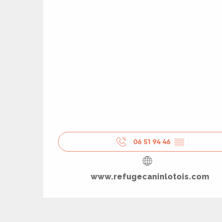
06 51 94 46
▒▒
R
www.refugecaninlotois.com
ts