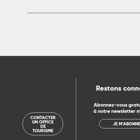
rs
ns
ue
Restons conn
Abonnez-vous grat
à notre newsletter 
CONTACTER
UN OFFICE
JE M'ABONNE
DE
TOURISME