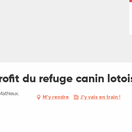
ofit du refuge canin lotoi
Mathieux,
M'y rendre
J'y vais en train !