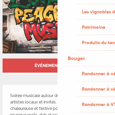
Les vignobles d
Patrimoine
Produits du ter
Bouger
Ouverture et coordonnées
ÉVÉNEMENT TERMINÉ
Randonner à v
Description
Randonner à vé
Soirée musicale autour du reggae avec des 
artistes locaux et invités. Une ambiance 
Randonner à V
chaleureuse et festive pour les amateurs de 
musique roots, dub et ragga