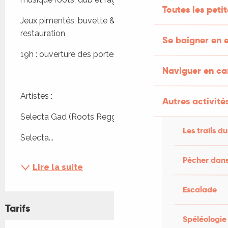
Toutes les peti
Jeux pimentés, buvette & bar à jus, petite 
restauration
Se baigner en e
19h : ouverture des portes
Naviguer en c
Artistes :
Autres activités
Selecta Gad (Roots Reggae, Early Dancehall
Les trails du
Selecta...
Pêcher dans
Lire la suite
Escalade
Tarifs
Spéléologie