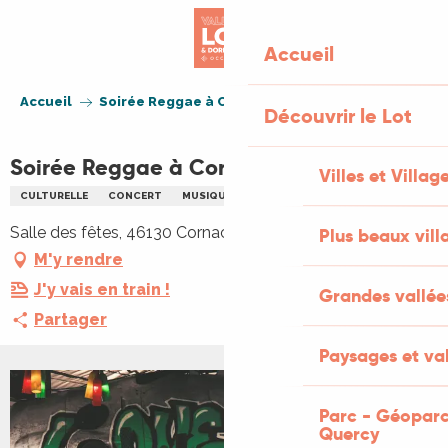
Aller
au
Accueil
contenu
principal
Accueil
Soirée Reggae à Cornac
Découvrir le Lot
Soirée Reggae à Cornac
Villes et Villag
CULTURELLE
CONCERT
MUSIQUE
MUSIQUE DU MONDE
Salle des fêtes, 46130 Cornac
Plus beaux vill
M'y rendre
J'y vais en train !
Grandes vallée
Partager
Paysages et val
Parc - Géoparc
Quercy