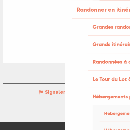
Randonner en itiné
Grandes rando
Grands itinérai
Randonnées à c
Le Tour du Lot 
Signaler une erreur
Hébergements 
Hébergemen