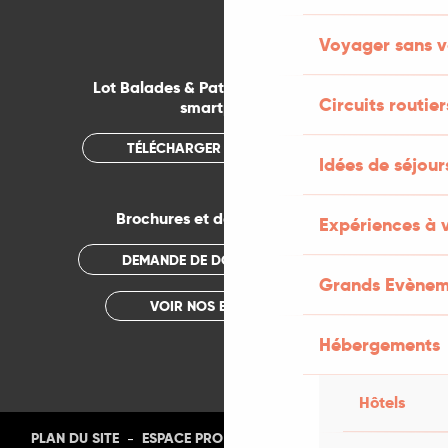
Voyager sans v
Lot Balades & Patrimoines sur votre
Circuits routier
smartphone
TÉLÉCHARGER L'APPLICATION
Idées de séjou
Brochures et documentations
Expériences à 
DEMANDE DE DOCUMENTATION
Grands Evènem
VOIR NOS BROCHURES
Hébergements
Hôtels
-
-
-
-
PLAN DU SITE
ESPACE PRO
PRESSE
PHOTOTHÈQUE