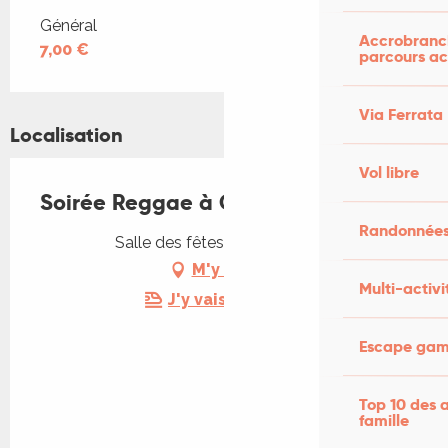
Tarifs 2026
Général
Accrobranch
7,00 €
parcours ac
Via Ferrata
Localisation
Vol libre
Soirée Reggae à Cornac
Randonnées
Salle des fêtes, 46130 Cornac
M'y rendre
Multi-activi
J'y vais en train !
Escape game
Top 10 des a
famille