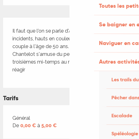
Toutes les peti
Description
Se baigner en e
Il faut que l'on se parle d'Annie Meublat narre les 
incidents, hauts en couleur, que rencontre un 
Naviguer en c
couple à l'âge de 50 ans. Une de perdue, d'André 
Chantelot s'amuse du penchant du mari pour les 
Autres activités
troisièmes mi-temps au risque de voir les femmes 
réagir
Les trails du
Tarifs
Pêcher dans
Escalade
Tarifs 2026
Général
De
0,00 €
à
5,00 €
Spéléologie