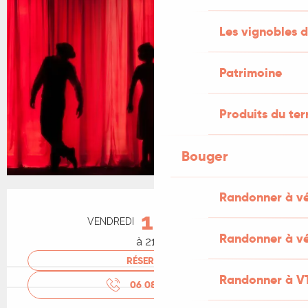
Les vignobles d
Patrimoine
Produits du ter
Bouger
Ouverture et coordonnées
Randonner à v
14
VENDREDI
AOÛT
Randonner à vé
à 21:00
RÉSERVER
Randonner à V
06 08 93 69
▒▒