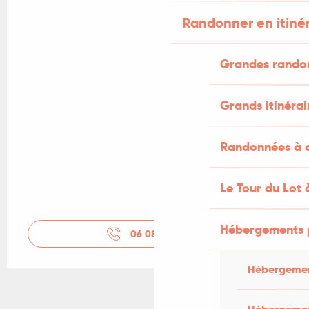
Randonner en itiné
Grandes rando
Grands itinérai
Randonnées à c
Le Tour du Lot 
Hébergements 
06 08 93 69
▒▒
Hébergemen