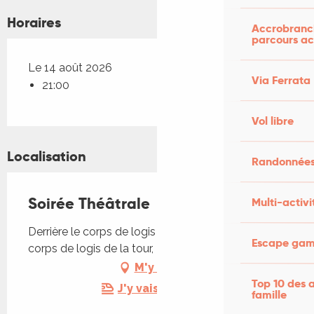
Horaires
Accrobranch
parcours ac
Le 14 août 2026
Via Ferrata
21:00
Vol libre
Localisation
Randonnées
Soirée Théâtrale
Multi-activi
Derrière le corps de logis de la tour, Derrière le
Escape game
corps de logis de la tour, 46190 Teyssieu
M'y rendre
Top 10 des a
J'y vais en train !
famille