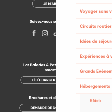
JE M'ABONNE
Voyager sans v
Suivez-nous sur les réseaux !
Circuits routier
Idées de séjou
Expériences à 
Lot Balades & Patrimoines sur votre
smartphone
Grands Evènem
TÉLÉCHARGER L'APPLICATION
Hébergements
Brochures et documentations
Hôtels
DEMANDE DE DOCUMENTATION