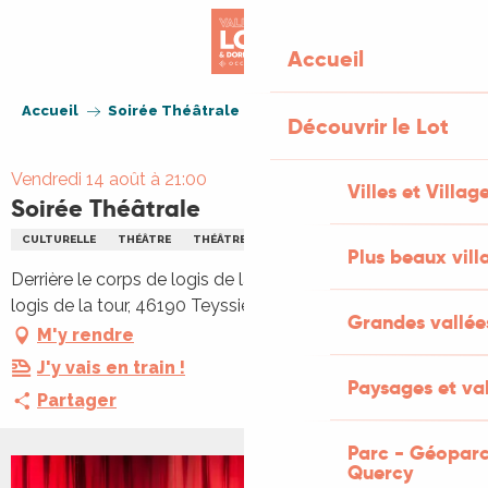
Aller
au
Accueil
contenu
principal
Accueil
Soirée Théâtrale
Découvrir le Lot
Vendredi 14 août à 21:00
Villes et Villag
Soirée Théâtrale
CULTURELLE
THÉÂTRE
THÉÂTRE
Plus beaux vill
Derrière le corps de logis de la tour, Derrière le corps de
logis de la tour, 46190 Teyssieu
Grandes vallée
M'y rendre
J'y vais en train !
Paysages et val
Partager
Parc - Géoparc
Quercy