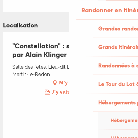
Randonner en itiné
Localisation
Grandes rando
"Constellation" : spectacle musical
Grands itinérai
par Alain Klinger
Randonnées à c
Salle des fêtes, Lieu-dit Le Bourg, 46700 Saint-
Martin-le-Redon
M'y rendre
Le Tour du Lot 
J'y vais en train !
Hébergements 
Hébergemen