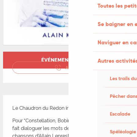
Toutes les peti
Se baigner en e
Naviguer en c
Ouverture et coordonnées
ÉVÉNEMENT TERMINÉ
Autres activités
APPELER
Les trails du
Pêcher dans
Description
Le Chaudron du Redon invite Alain Kingler !
Escalade
Pour “Constellation, Bobin Leprest” Alain Klingler 
fait dialoguer les mots de Christian Bobin et les 
Spéléologie
chansons d’Allain Leprest.