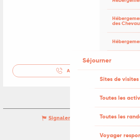
Hébergemen
Hébergement
des Chevau
Hébergement
Séjourner
APPELER
Sites de visites
Toutes les activ
Toutes les ran
Signaler une erreur
Voyager respo