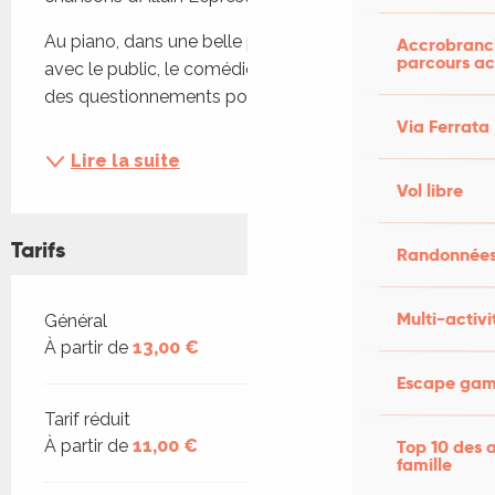
Au piano, dans une belle présence qu’il partage 
Accrobranch
parcours ac
avec le public, le comédien‐chanteur s’empare 
des questionnements poétiques et...
Via Ferrata
Lire la suite
Vol libre
Tarifs
Randonnées
Multi-activi
Tarifs 2026
Général
À partir de
13,00 €
Escape game
Tarif réduit
Top 10 des a
À partir de
11,00 €
famille