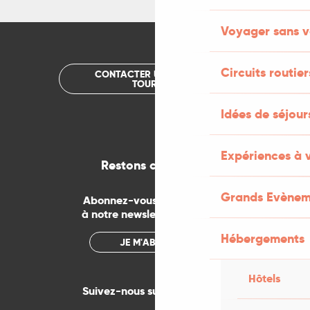
Voyager sans v
Circuits routier
CONTACTER UN OFFICE DE
TOURISME
Idées de séjou
Expériences à 
Restons connectés
Grands Evènem
Abonnez-vous gratuitement
à notre newsletter mensuelle
Hébergements
JE M'ABONNE
Hôtels
Suivez-nous sur les réseaux !