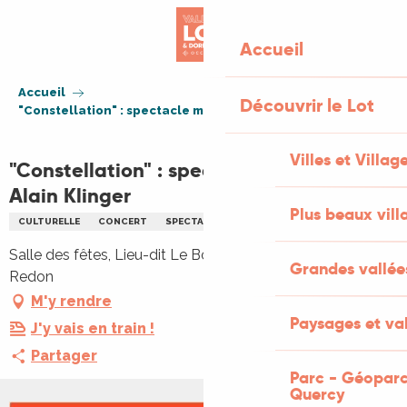
Aller
au
Accueil
contenu
principal
Accueil
Découvrir le Lot
"Constellation" : spectacle musical par Alain Klinger
Villes et Villag
"Constellation" : spectacle musical par
Alain Klinger
Plus beaux vill
CULTURELLE
CONCERT
SPECTACLE
MUSIQUE
Salle des fêtes, Lieu-dit Le Bourg, 46700 Saint-Martin-le-
Grandes vallée
Redon
M'y rendre
Paysages et val
J'y vais en train !
Partager
Parc - Géoparc
Quercy