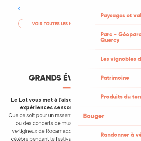
Tout l'agenda
Paysages et val
LIRE LA SUITE
VOIR TOUTES LES MANIFESTATIONS
Parc - Géoparc
Quercy
Les vignobles d
GRANDS ÉVÈNEMENTS
Patrimoine
Produits du ter
Le Lot vous met à l’aise en vous invitant à des
expériences sensorielles étonnantes !
Bouger
Que ce soit pour un rassemblement de montgolfières
ou des concerts de musique sacrée dans le site
vertigineux de Rocamadour, pour écouter un opéra
Randonner à v
célèbre pendant le festival de Saint-Céré ou encore