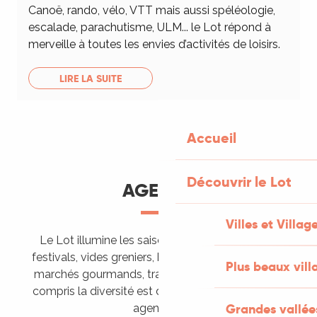
Canoë, rando, vélo, VTT mais aussi spéléologie,
escalade, parachutisme, ULM... le Lot répond à
merveille à toutes les envies d’activités de loisirs.
LIRE LA SUITE
Accueil
Découvrir le Lot
AGENDA
Villes et Villag
Le Lot illumine les saisons de ses animations :
festivals, vides greniers, brocantes, fêtes votives,
Plus beaux vill
marchés gourmands, trails sportifs… Vous l’aurez
compris la diversité est de mise, alors tous à vos
Grandes vallée
agendas !