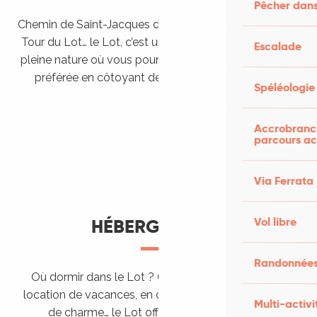
Pêcher dans
Chemin de Saint-Jacques de Compostelle, Véloroutes,
Tour du Lot… le Lot, c’est une véritable destination de
Escalade
pleine nature où vous pourrez pratiquer votre activité
préférée en côtoyant des paysages grandioses.
Spéléologie
Randonner en itinérance
Le Lot en car et en train
Balades et randonnées
Accrobranch
parcours ac
Via Ferrata
Vol libre
HÉBERGEMENTS
Randonnées
Où dormir dans le Lot ? Chez l’habitant, dans une
location de vacances, en camping, ou dans un hôtel
Multi-activi
de charme… le Lot offre des hébergements