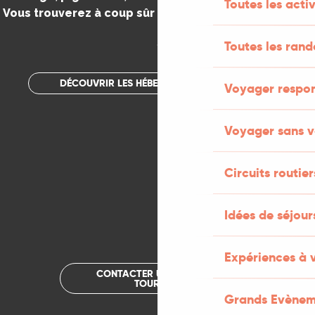
Toutes les activ
Vous trouverez à coup sûr votre bonheur dans le Lot.
.
Toutes les ran
DÉCOUVRIR LES HÉBERGEMENTS INSOLITES
Voyager respo
Voyager sans v
Circuits routier
Idées de séjou
Expériences à 
CONTACTER UN OFFICE DE
TOURISME
Grands Evènem