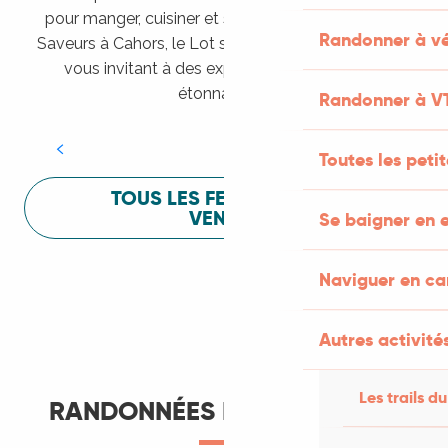
pour manger, cuisiner et s’amuser pendant Lot of
Randonner à vé
Saveurs à Cahors, le Lot sait vous mettre à l’aise en
vous invitant à des expériences sensorielles
Festival Lot of Saveurs
étonnantes !
Randonner à V
LIRE LA SUITE
Toutes les peti
TOUS LES FESTIVALS À
VENIR
Se baigner en e
Naviguer en c
Autres activités
Les trails du
RANDONNÉES ET ITINÉRANCE