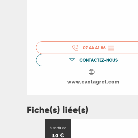
R
ts
07 44 41 86
▒▒
rs
CONTACTEZ-NOUS
ns
www.cantagrel.com
ue
Fiche(s) liée(s)
5
à partir de
10
€
AOÛT