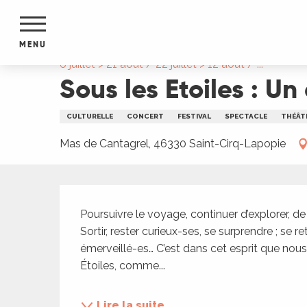
Aller
Accueil
Sous les Etoiles : Un été de spectacles
au
contenu
MENU
principal
6 juillet > 21 août / 22 juillet > 12 août / ...
Sous les Etoiles : U
NTS
MENTS
S
CULTURELLE
CONCERT
FESTIVAL
SPECTACLE
THÉÂT
URS
Mas de Cantagrel, 46330 Saint-Cirq-Lapopie
du Lot
Description
dans
Poursuivre le voyage, continuer d’explorer, de
s le
Sortir, rester curieux-ses, se surprendre ; se
émerveillé-es… C’est dans cet esprit que nous
Étoiles, comme...
e
Lire la suite