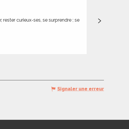
Sous les 
, rester curieux-ses, se surprendre ; se
Poursuivre le voya
retrouver ensembl
Saint-Cirq-Lapopie
Signaler une erreur