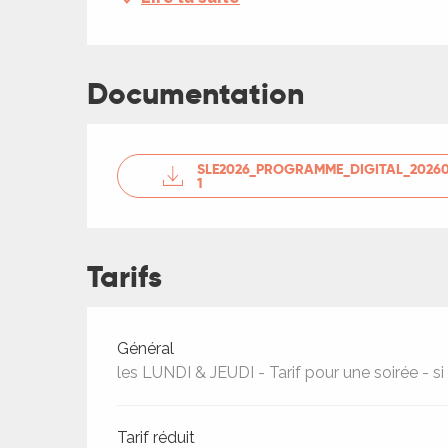
ches,
 et
car
Documentation
ues
a
SLE2026_PROGRAMME_DIGITAL_2026
ents
1
es
ents
Tarifs
es
ités
ames
piste
Tarifs 2026
Général
les LUNDI & JEUDI - Tarif pour une soirée - si
 faire
Tarif réduit