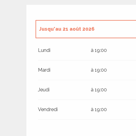
Jusqu'au
21 août 2026
ages
Jusqu'au
12 août 2026
Lundi
à 19:00
es
Samedi 22 août 2026
es
Mardi
à 19:00
Jeudi
à 19:00
Vendredi
à 19:00