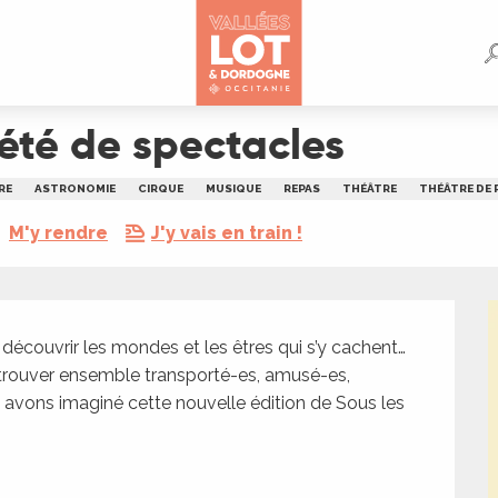
n été de spectacles
RE
ASTRONOMIE
CIRQUE
MUSIQUE
REPAS
THÉÂTRE
THÉÂTRE DE 
M'y rendre
J'y vais en train !
 découvrir les mondes et les êtres qui s’y cachent… 
 retrouver ensemble transporté-es, amusé-es, 
 avons imaginé cette nouvelle édition de Sous les 