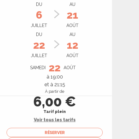
Ouverture et coord
DU
AU
6
21
JUILLET
AOÛT
DU
AU
22
12
JUILLET
AOÛT
22
SAMEDI
AOÛT
à 19:00
et à 21:15
À partir de
6,00 €
Tarif plein
Voir tous les tarifs
RÉSERVER