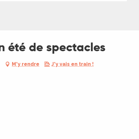
Un été de spectacles
M'y rendre
J'y vais en train !