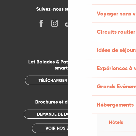
Suivez-nous sur les réseaux !
Voyager sans v
Circuits routier
Idées de séjou
Lot Balades & Patrimoines sur votre
Expériences à 
smartphone
TÉLÉCHARGER L'APPLICATION
Grands Evènem
Brochures et documentations
Hébergements
DEMANDE DE DOCUMENTATION
Hôtels
VOIR NOS BROCHURES