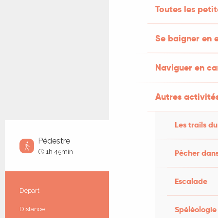
Toutes les peti
Se baigner en e
Naviguer en c
Autres activités
Les trails du
Pédestre
Facile
1h 45min
Pêcher dans
Escalade
Informations pratiques
Départ
Saint-Céré
Spéléologie
Distance
6.3 km