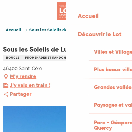
Aller
au
Accueil
contenu
principal
Accueil
Sous les Soleils de Lurçat
Découvrir le Lot
Sous les Soleils de Lurçat
Villes et Villag
BOUCLE
PROMENADES ET RANDONNÉES (PR)
46400 Saint-Céré
Plus beaux vill
M'y rendre
J'y vais en train !
Grandes vallée
Partager
Paysages et val
Parc - Géoparc
Quercy