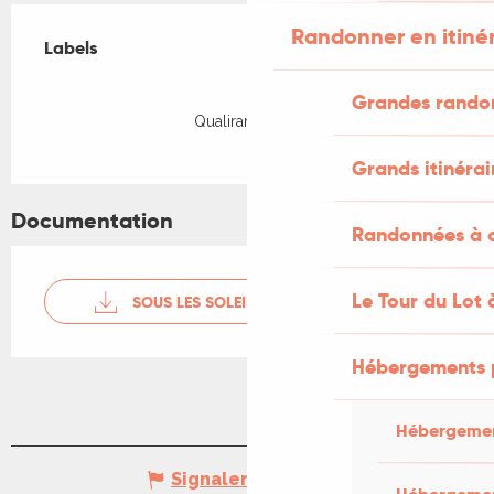
Offres de prestations
Randonner en itiné
Labels
Labels
Grandes rando
Qualirando Lot
Grands itinérai
Documentation
Randonnées à c
Le Tour du Lot 
SOUS LES SOLEILS DE LURCAT
Hébergements 
Hébergemen
Signaler une erreur