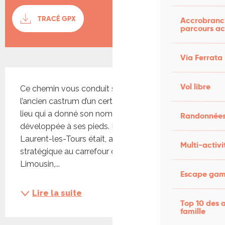
Documentation
TRACÉ GPX
SECTI
Accrobranch
parcours ac
Via Ferrata
Description
Vol libre
Ce chemin vous conduit sur les hauteurs jusqu’à 
l’ancien castrum d’un certain Sérénus, seigneur du 
lieu qui a donné son nom à la ville qui s’est 
Randonnées
développée à ses pieds. Le châeau de Saint-
Laurent-les-Tours était, au Moyen Age, un point 
Multi-activi
stratégique au carrefour de trois régions : le 
Limousin,...
Escape game
Lire la suite
Top 10 des a
famille