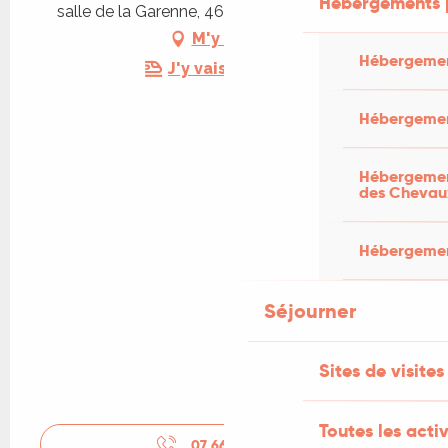
Hébergements 
salle de la Garenne, 46360 Les Pechs du Vers
M'y rendre
Hébergemen
J'y vais en train !
Hébergemen
Hébergement
des Chevau
Hébergement
Séjourner
Sites de visites
Toutes les activ
07 66 34 78
▒▒