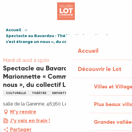
Aller
au
contenu
principal
Accueil
Spectacle au Bavardou : Théâtre Marionnette « Comme
c’est étrange un nous », du collectif Looking for Rose
Accueil
Mardi 18 août à 19:00
Spectacle au Bavardou : Théâtre
Découvrir le Lot
Marionnette « Comme c’est étrange un
nous », du collectif Looking for Rose
Villes et Villag
CULTURELLE
THÉÂTRE
ENFANTS
FAMILLE
MARIONNETTE
Plus beaux vill
salle de la Garenne, 46360 Les Pechs du Vers
M'y rendre
J'y vais en train !
Grandes vallée
Partager