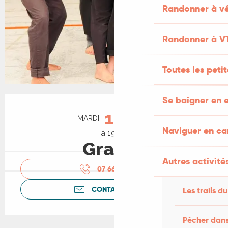
Randonner à vé
Randonner à V
Toutes les peti
Ouverture et coordonnées
Se baigner en e
18
MARDI
AOÛT
Naviguer en c
à 19:00
Gratuit
Autres activités
07 66 34 78
▒▒
CONTACTEZ-NOUS
Les trails du
Pêcher dans