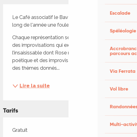
Description
Escalade
Le Café associatif le Bavardou propose tout au 
long de l'année une foule de manifestations.
Spéléologie
Chaque représentation se compose de 2 parties : 
des improvisations qui explorent la quête de 
Accrobranch
l’insaisissable dont Rose n’est qu’une métaphore 
parcours ac
poétique et des improvisations avec des rêves et 
des thèmes donnés...
Via Ferrata
Lire la suite
Vol libre
Randonnées
Tarifs
Multi-activi
Tarifs 2026
Gratuit