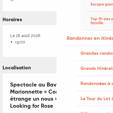
—
Escape game
Top 10 des a
Horaires
famille
Le 18 août 2026
Randonner en itiné
19:00
Grandes rando
Localisation
Grands itinérai
Randonnées à c
Spectacle au Bavardou : Théâtre
Marionnette « Comme c’est
étrange un nous », du collectif
Le Tour du Lot 
Looking for Rose