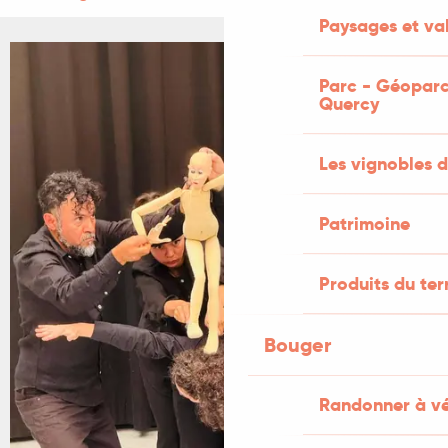
Paysages et val
+1 PHOTO
Parc - Géoparc
Quercy
Les vignobles d
Patrimoine
Produits du ter
Bouger
Randonner à v