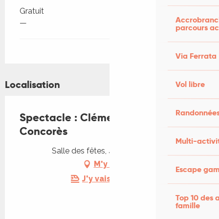
Gratuit
Accrobranch
—
parcours ac
Via Ferrata
Localisation
Vol libre
Randonnées
Spectacle : Clément Bouscarel à
Concorès
Multi-activi
Salle des fêtes, 46310 Concorès
M'y rendre
Escape game
J'y vais en train !
Top 10 des a
famille