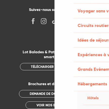
Suivez-nous sur les réseaux !
Voyager sans v
Circuits routier
Idées de séjou
Lot Balades & Patrimoines sur votre
Expériences à 
smartphone
TÉLÉCHARGER L'APPLICATION
Grands Evènem
Hébergements
Brochures et documentations
DEMANDE DE DOCUMENTATION
Hôtels
VOIR NOS BROCHURES