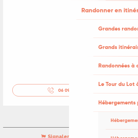
Randonner en itiné
Grandes rando
Grands itinérai
Randonnées à c
Le Tour du Lot 
06 09 47 50
▒▒
Hébergements 
Hébergemen
Signaler une erreur