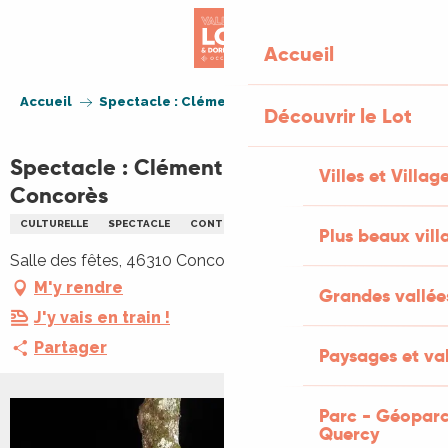
Aller
au
Accueil
contenu
principal
Accueil
Spectacle : Clément Bouscarel à Concorès
Découvrir le Lot
Spectacle : Clément Bouscarel à
Villes et Villag
Concorès
CULTURELLE
SPECTACLE
CONTES
FAMILLE
Plus beaux vill
Salle des fêtes, 46310 Concorès
M'y rendre
Grandes vallée
J'y vais en train !
Partager
Paysages et val
Parc - Géoparc
Quercy