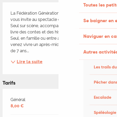
Toutes les peti
Description
La Fédération Générations Mouvement du Lot 
vous invite au spectacle de Clément Bouscarel. 
Se baigner en e
Seul sur scène, accompagné de son chien, il vous 
livre des contes et des histoires de notre contrée. 
Naviguer en c
Seul, en famille ou entre amis, de 7 à 107 ans, 
venez vivre un après-midi hors du temps. A partir 
de 7 ans...
Autres activités
Lire la suite
Les trails du
Tarifs
Pêcher dans
Escalade
Tarifs 2026
Général
8,00 €
Spéléologie