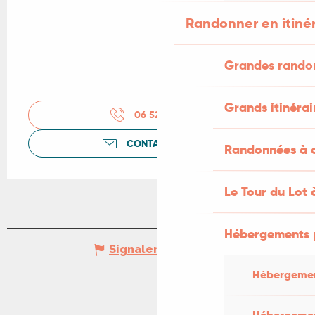
Randonner en itiné
Grandes rando
Grands itinérai
06 52 54 47
▒▒
CONTACTEZ-NOUS
Randonnées à c
Le Tour du Lot 
Hébergements 
Signaler une erreur
Hébergemen