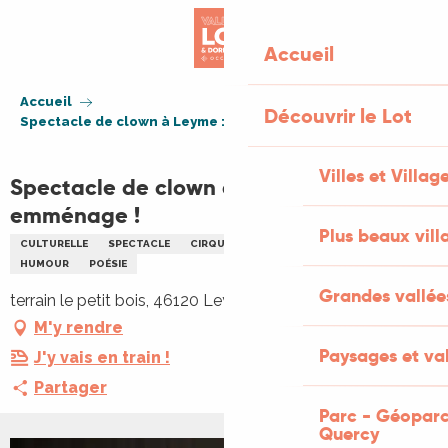
Aller
au
Accueil
contenu
principal
Accueil
Découvrir le Lot
Spectacle de clown à Leyme : Titou emménage !
Villes et Villag
Spectacle de clown à Leyme : Titou
emménage !
Plus beaux vill
CULTURELLE
SPECTACLE
CIRQUE
ENFANTS
FAMILLE
HUMOUR
POÉSIE
Grandes vallée
terrain le petit bois, 46120 Leyme
M'y rendre
Paysages et val
J'y vais en train !
Partager
Parc - Géoparc
Quercy