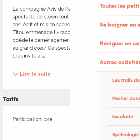
Description
Toutes les peti
La compagnie Avis de Pas Sage propose un 
spectacle de clown tout public accessible dès 5 
Se baigner en e
ans, écrit et mis en scène par Gaëtan Martin. « 
Titou emménage ! » raconte avec humour et 
poésie le déménagement burlesque d’un clown 
Naviguer en c
au grand cœur. Ce spectacle inclusif et ouvert à 
tous invite à la...
Autres activités
Lire la suite
Les trails du
Pêcher dans
Tarifs
Escalade
Tarifs 2026
Participation libre
—
Spéléologie