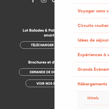
Voyager sans v
Circuits routier
Lot Balades & Patrimoines sur votre
smartphone
Idées de séjou
TÉLÉCHARGER L'APPLICATION
Expériences à 
Brochures et documentations
Grands Evènem
DEMANDE DE DOCUMENTATION
Hébergements
VOIR NOS BROCHURES
Hôtels