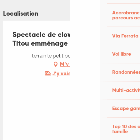
Accrobranch
Localisation
parcours ac
Spectacle de clown à Leyme :
Via Ferrata
Titou emménage !
Vol libre
terrain le petit bois, 46120 Leyme
M'y rendre
Randonnées
J'y vais en train !
Multi-activi
Escape game
Top 10 des a
famille