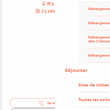
M'y rendre
Hébergemen
J'y vais en train !
Hébergemen
Hébergement
des Chevau
Hébergement
Séjourner
Sites de visites
Toutes les activ
06 45 19 15
▒▒