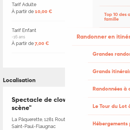
Tarifs 2026
Tarif Adulte
À partir de
10,00 €
Top 10 des a
famille
Tarif Enfant
Randonner en itiné
-16 ans
À partir de
7,00 €
Grandes rando
Grands itinérai
Localisation
Randonnées à c
Spectacle de clown "Flop en
Le Tour du Lot 
scène"
La Pâquerette, 1281 Route de Peyregrand, 46170
Hébergements 
Saint-Paul-Flaugnac