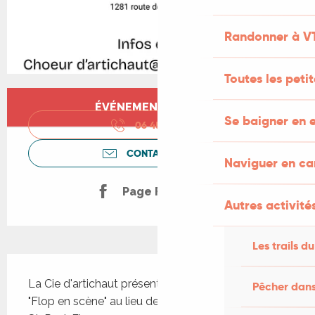
Randonner à V
Toutes les peti
Ouverture et coordonnées
ÉVÉNEMENT TERMINÉ
Se baigner en e
06 45 19 15
▒▒
CONTACTEZ-NOUS
Naviguer en c
Page Facebook
Autres activités
Les trails du
Description
La Cie d'artichaut présente le spectacle de clown 
Pêcher dans
"Flop en scène" au lieu de création la Pâquerette à 