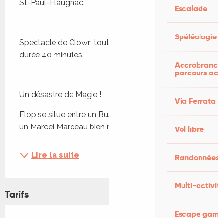
St-Paul-Flaugnac.
Escalade
Spéléologie
Spectacle de Clown tout public à partir de 5 ans 
durée 40 minutes.
Accrobranch
parcours ac
Un désastre de Magie !
Via Ferrata
Flop se situe entre un Buster Keaton essoufflé et 
un Marcel Marceau bien moins technique !un...
Vol libre
Lire la suite
Randonnées
Multi-activi
Tarifs
Escape game