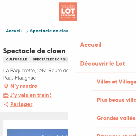
Aller
au
contenu
principal
Accueil
Spectacle de clown "Flop en scène"
Accueil
Spectacle de clown "Flop en scène"
CULTURELLE
SPECTACLE DE CIRQUE
THÉÂTRE
CIRQUE
THÉÂTRE
Découvrir le Lot
La Pâquerette, 1281 Route de Peyregrand, 46170 Saint-
Paul-Flaugnac
Villes et Villag
M'y rendre
J'y vais en train !
Plus beaux vill
Partager
Grandes vallée