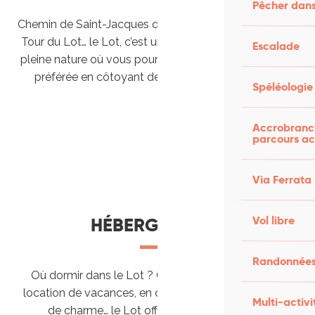
Pêcher dans
Chemin de Saint-Jacques de Compostelle, Véloroutes,
Tour du Lot… le Lot, c’est une véritable destination de
Escalade
pleine nature où vous pourrez pratiquer votre activité
préférée en côtoyant des paysages grandioses.
Spéléologie
Randonner en itinérance
Le Lot en car et en train
Balades et randonnées
Accrobranch
parcours ac
Via Ferrata
Vol libre
HÉBERGEMENTS
Randonnées
Où dormir dans le Lot ? Chez l’habitant, dans une
location de vacances, en camping, ou dans un hôtel
Multi-activi
de charme… le Lot offre des hébergements