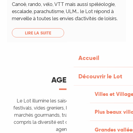
Canoë, rando, vélo, VTT mais aussi spéléologie,
escalade, parachutisme, ULM... le Lot répond à
merveille à toutes les envies d’activités de loisirs.
LIRE LA SUITE
Accueil
Découvrir le Lot
AGENDA
Villes et Villag
Le Lot illumine les saisons de ses animations :
festivals, vides greniers, brocantes, fêtes votives,
Plus beaux vill
marchés gourmands, trails sportifs… Vous l’aurez
compris la diversité est de mise, alors tous à vos
Grandes vallée
agendas !