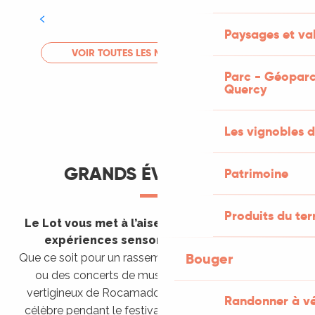
Tout l'agenda
Paysages et val
LIRE LA SUITE
VOIR TOUTES LES MANIFESTATIONS
Parc - Géoparc
Quercy
Les vignobles d
GRANDS ÉVÈNEMENTS
Patrimoine
Produits du ter
Le Lot vous met à l’aise en vous invitant à des
expériences sensorielles étonnantes !
Bouger
Que ce soit pour un rassemblement de montgolfières
ou des concerts de musique sacrée dans le site
vertigineux de Rocamadour, pour écouter un opéra
Randonner à v
célèbre pendant le festival de Saint-Céré ou encore