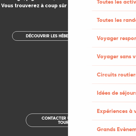
Toutes les activ
Vous trouverez à coup sûr votre bonheur dans le Lot.
.
Toutes les ran
DÉCOUVRIR LES HÉBERGEMENTS INSOLITES
Voyager respo
Voyager sans v
Circuits routier
Idées de séjou
Expériences à 
CONTACTER UN OFFICE DE
TOURISME
Grands Evènem