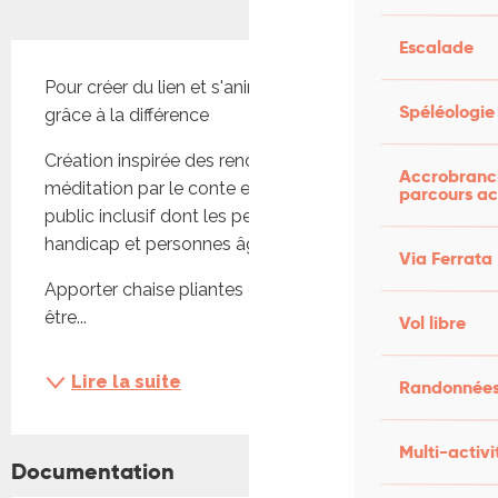
Escalade
Description
Pour créer du lien et s'animer avec joie et humour 
Spéléologie
grâce à la différence
Création inspirée des rencontres lors d'ateliers de 
Accrobranch
méditation par le conte et le cheval avec un 
parcours ac
public inclusif dont les personnes en situations de 
handicap et personnes âgées
Via Ferrata
Apporter chaise pliantes et couvertures pour 
être...
Vol libre
Lire la suite
Randonnées
Multi-activi
Documentation