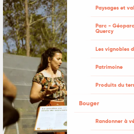
Paysages et val
Parc - Géoparc
Quercy
Les vignobles d
Patrimoine
Produits du ter
Bouger
Randonner à v