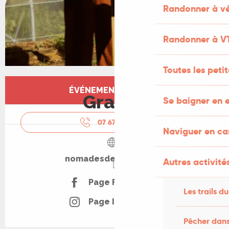
Randonner à vé
Randonner à V
Toutes les peti
Ouverture et coordonnées
ÉVÉNEMENT TERMINÉ
Gratuit
Se baigner en e
07 67 26 94
▒▒
Naviguer en c
nomadesdesterres.org
Autres activités
Page Facebook
Les trails du
Page Instagram
Pêcher dans