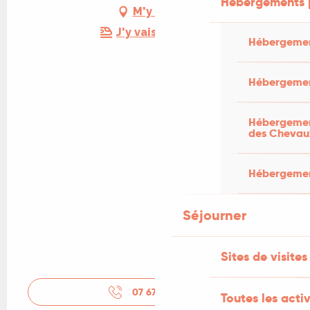
Hébergements 
M'y rendre
J'y vais en train !
Hébergemen
Hébergemen
Hébergement
des Chevau
Hébergement
Séjourner
Sites de visites
07 67 26 94
▒▒
Toutes les activ