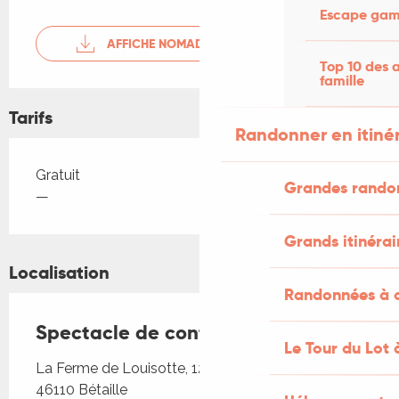
Escape game
AFFICHE NOMADES DE TERRES
Top 10 des a
famille
Tarifs
Randonner en itiné
Tarifs 2026
Gratuit
Grandes rando
—
Grands itinérai
Localisation
Randonnées à c
Spectacle de contes participatif
Le Tour du Lot 
La Ferme de Louisotte, 1294 route de malmartel,
46110 Bétaille