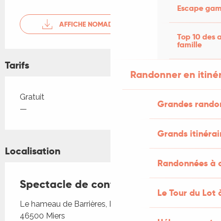
Escape game
AFFICHE NOMADES DE TERRES
Top 10 des a
famille
Tarifs
Randonner en itiné
Tarifs 2026
Gratuit
Grandes rando
—
Grands itinérai
Localisation
Randonnées à c
Spectacle de contes participatif
Le Tour du Lot 
Le hameau de Barrières, Le hameau de Barrières,
46500 Miers