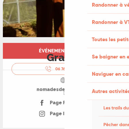
Randonner à vé
Randonner à V
Toutes les peti
Ouverture et coordonnées
ÉVÉNEMENT TERMINÉ
Gratuit
Se baigner en e
06 76 72 69
▒▒
Naviguer en c
nomadesdesterres.org
Autres activités
Page Facebook
Les trails du
Page Instagram
Pêcher dans