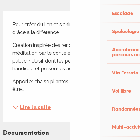
Escalade
Description
Pour créer du lien et s'animer avec joie et humour 
Spéléologie
grâce à la différence
Création inspirée des rencontres lors d'ateliers de 
Accrobranch
méditation par le conte et le cheval avec un 
parcours ac
public inclusif dont les personnes en situations de 
handicap et personnes âgées
Via Ferrata
Apporter chaise pliantes et couvertures pour 
être...
Vol libre
Lire la suite
Randonnées
Multi-activi
Documentation