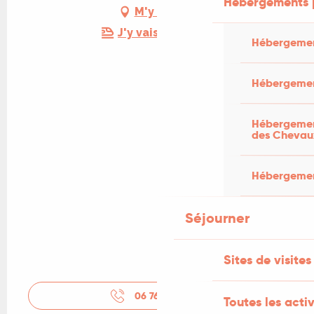
Hébergements 
M'y rendre
J'y vais en train !
Hébergemen
Hébergemen
Hébergement
des Chevau
Hébergement
Séjourner
Sites de visites
06 76 72 69
▒▒
Toutes les activ