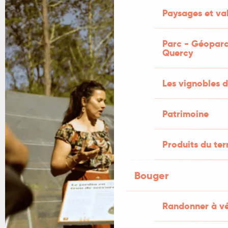
Paysages et val
Parc - Géoparc
Quercy
Les vignobles d
Patrimoine
Produits du ter
Bouger
Randonner à v