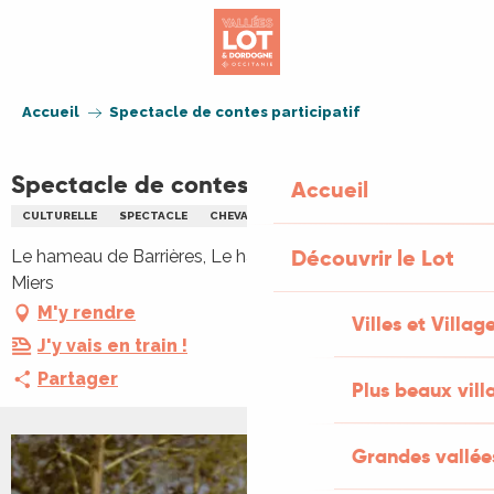
Aller
au
contenu
principal
Accueil
Spectacle de contes participatif
Spectacle de contes participatif
Accueil
CULTURELLE
SPECTACLE
CHEVAL
CONTES
MUSIQUE
Découvrir le Lot
Le hameau de Barrières, Le hameau de Barrières, 46500
Miers
M'y rendre
Villes et Villag
J'y vais en train !
Partager
Plus beaux vill
Grandes vallée
+1 PHOTO