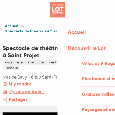
Aller
au
contenu
principal
Accueil
Accueil
Spectacle de théâtre au Tiers lieu Savy à Saint Projet
Spectacle de théâtre au Tiers lieu Savy
Découvrir le Lot
à Saint Projet
Villes et Villag
CULTURELLE
SPECTACLE
THÉÂTRE
HUMOUR
POÉSIE
THÉÂTRE
Mas de Savy, 46300 Saint-Projet
Plus beaux vill
M'y rendre
J'y vais en train !
Grandes vallée
Partager
Paysages et val