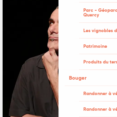
Parc - Géoparc
Quercy
Les vignobles d
Patrimoine
Produits du ter
Bouger
Randonner à v
Randonner à vé