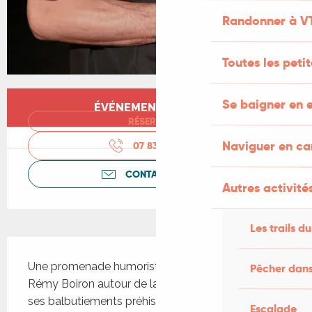
Randonner à V
Toutes les peti
Ouverture et coordonnées
Se baigner en e
ÉVÉNEMENT TERMINÉ
RÉSERVER
Naviguer en c
07 83 96 16
▒▒
CONTACTEZ-NOUS
Autres activités
Les trails du
Description
Une promenade humoristico-poétique avec 
Pêcher dans
Rémy Boiron autour de la langue française. De 
ses balbutiements préhistoriques, jusqu'à ses 
Escalade