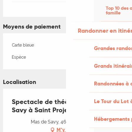
Top 10 des a
famille
Moyens de paiement
Randonner en itiné
Carte bleue
Grandes rando
Espèce
Grands itinérai
Localisation
Randonnées à c
Spectacle de théâtre au Tiers lieu
Le Tour du Lot 
Savy à Saint Projet
Hébergements 
Mas de Savy, 46300 Saint-Projet
M'y rendre