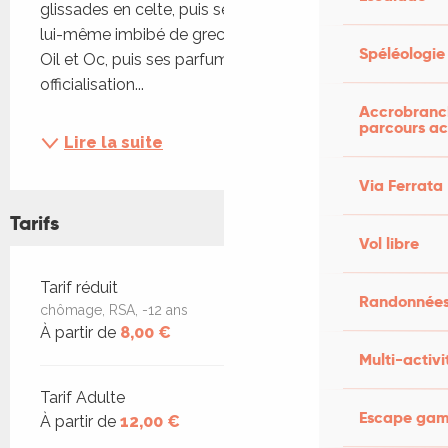
glissades en celte, puis ses teintes fortes de latin 
lui-même imbibé de grec, puis son éclatement en 
Spéléologie
Oil et Oc, puis ses parfums d'italien, jusqu'à son 
officialisation...
Accrobranch
parcours ac
Lire la suite
Via Ferrata
Tarifs
Vol libre
Tarifs 2026
Tarif réduit
Randonnées
chômage, RSA, -12 ans
À partir de
8,00 €
Multi-activi
Tarif Adulte
Escape game
À partir de
12,00 €