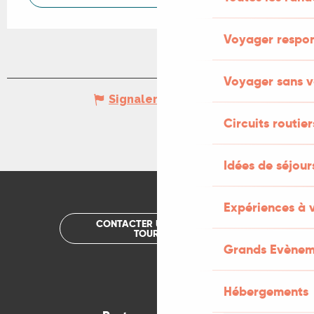
Voyager respo
Voyager sans v
Signaler une erreur
Circuits routier
Idées de séjou
Expériences à 
CONTACTER UN OFFICE DE
TOURISME
Grands Evènem
Hébergements