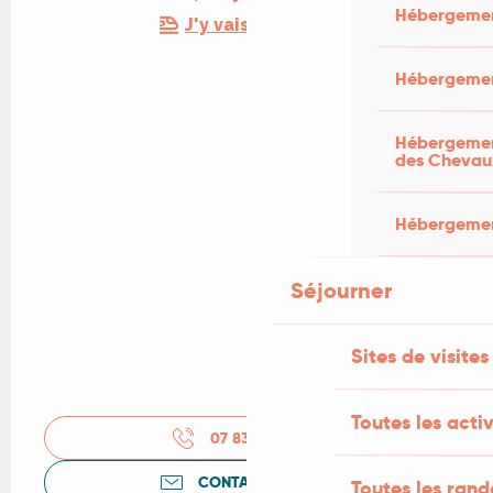
Hébergemen
J'y vais en train !
Hébergemen
Hébergement
des Chevau
Hébergement
Séjourner
Sites de visites
Toutes les activ
07 83 96 16
▒▒
CONTACTEZ-NOUS
Toutes les ran